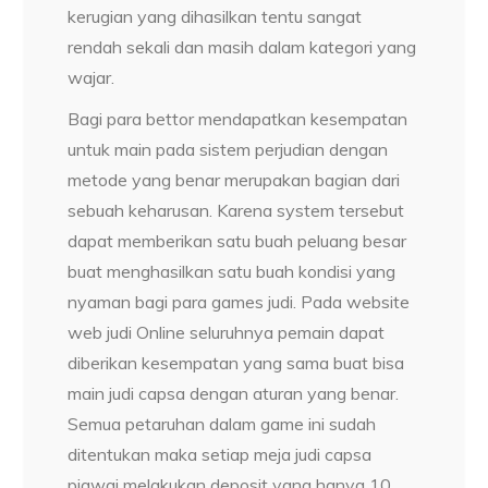
kerugian yang dihasilkan tentu sangat
rendah sekali dan masih dalam kategori yang
wajar.
Bagi para bettor mendapatkan kesempatan
untuk main pada sistem perjudian dengan
metode yang benar merupakan bagian dari
sebuah keharusan. Karena system tersebut
dapat memberikan satu buah peluang besar
buat menghasilkan satu buah kondisi yang
nyaman bagi para games judi. Pada website
web judi Online seluruhnya pemain dapat
diberikan kesempatan yang sama buat bisa
main judi capsa dengan aturan yang benar.
Semua petaruhan dalam game ini sudah
ditentukan maka setiap meja judi capsa
piawai melakukan deposit yang hanya 10