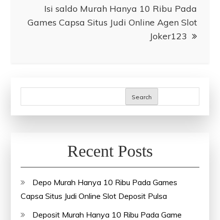
Isi saldo Murah Hanya 10 Ribu Pada
Games Capsa Situs Judi Online Agen Slot
Joker123
Search
Recent Posts
Depo Murah Hanya 10 Ribu Pada Games
Capsa Situs Judi Online Slot Deposit Pulsa
Deposit Murah Hanya 10 Ribu Pada Game