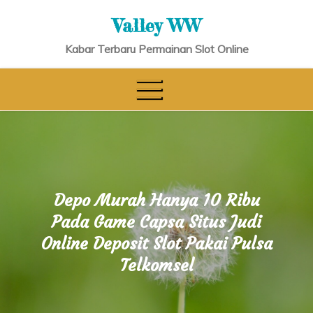
Skip
Valley WW
to
content
Kabar Terbaru Permainan Slot Online
Depo Murah Hanya 10 Ribu
Pada Game Capsa Situs Judi
Online Deposit Slot Pakai Pulsa
Telkomsel