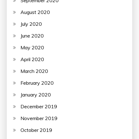
September 2020
August 2020
July 2020
June 2020
May 2020
April 2020
March 2020
February 2020
January 2020
December 2019
November 2019
October 2019