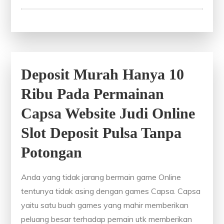
Deposit Murah Hanya 10
Ribu Pada Permainan
Capsa Website Judi Online
Slot Deposit Pulsa Tanpa
Potongan
Anda yang tidak jarang bermain game Online
tentunya tidak asing dengan games Capsa. Capsa
yaitu satu buah games yang mahir memberikan
peluang besar terhadap pemain utk memberikan