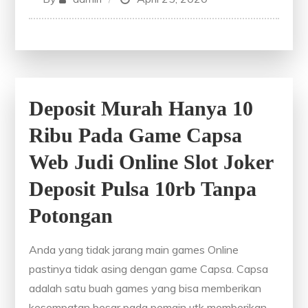
Deposit Murah Hanya 10
Ribu Pada Game Capsa
Web Judi Online Slot Joker
Deposit Pulsa 10rb Tanpa
Potongan
Anda yang tidak jarang main games Online
pastinya tidak asing dengan game Capsa. Capsa
adalah satu buah games yang bisa memberikan
kesempatan besar pada pemain utk memberikan