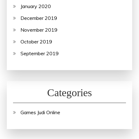
January 2020
December 2019
November 2019
October 2019
September 2019
Categories
Games Judi Online