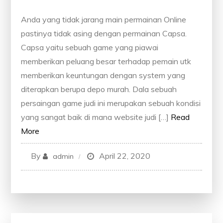
Anda yang tidak jarang main permainan Online
pastinya tidak asing dengan permainan Capsa.
Capsa yaitu sebuah game yang piawai
memberikan peluang besar terhadap pemain utk
memberikan keuntungan dengan system yang
diterapkan berupa depo murah. Dala sebuah
persaingan game judi ini merupakan sebuah kondisi
yang sangat baik di mana website judi […]
Read
More
By
April 22, 2020
admin