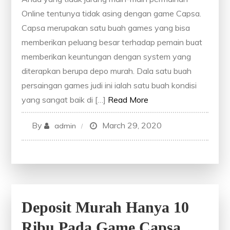
Online tentunya tidak asing dengan game Capsa.
Capsa merupakan satu buah games yang bisa
memberikan peluang besar terhadap pemain buat
memberikan keuntungan dengan system yang
diterapkan berupa depo murah. Dala satu buah
persaingan games judi ini ialah satu buah kondisi
yang sangat baik di […]
Read More
By
March 29, 2020
admin
Deposit Murah Hanya 10
Ribu Pada Game Capsa