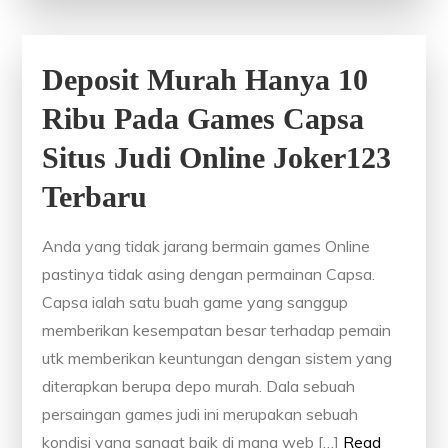
Deposit Murah Hanya 10
Ribu Pada Games Capsa
Situs Judi Online Joker123
Terbaru
Anda yang tidak jarang bermain games Online
pastinya tidak asing dengan permainan Capsa.
Capsa ialah satu buah game yang sanggup
memberikan kesempatan besar terhadap pemain
utk memberikan keuntungan dengan sistem yang
diterapkan berupa depo murah. Dala sebuah
persaingan games judi ini merupakan sebuah
kondisi yang sangat baik di mana web […]
Read