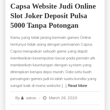
Capsa Website Judi Online
Slot Joker Deposit Pulsa
5000 Tanpa Potongan
Kamu yang tidak jarang bermain games Online
tentunya tidak asing dengan permainan Capsa.
Capsa merupakan sebuah game yang dapat
memberikan kesempatan besar pada pemain utk
memberikan keuntungan dengan system yang
diterapkan berupa depo murah. Dala satu buah
persaingan games judi ini ialah suatu kondisi yang
sangat baik di mana website […]
Read More
By
March 26, 2020
admin