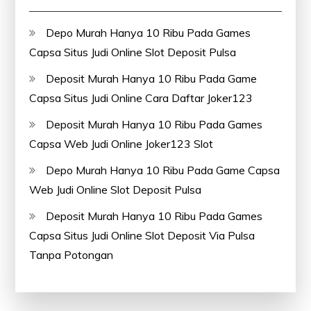
Depo Murah Hanya 10 Ribu Pada Games
Capsa Situs Judi Online Slot Deposit Pulsa
Deposit Murah Hanya 10 Ribu Pada Game
Capsa Situs Judi Online Cara Daftar Joker123
Deposit Murah Hanya 10 Ribu Pada Games
Capsa Web Judi Online Joker123 Slot
Depo Murah Hanya 10 Ribu Pada Game Capsa
Web Judi Online Slot Deposit Pulsa
Deposit Murah Hanya 10 Ribu Pada Games
Capsa Situs Judi Online Slot Deposit Via Pulsa
Tanpa Potongan