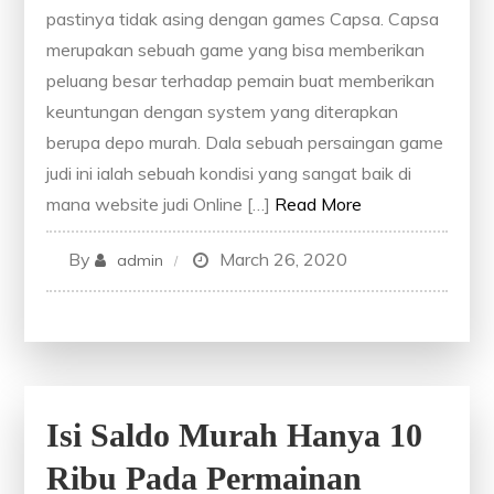
pastinya tidak asing dengan games Capsa. Capsa
merupakan sebuah game yang bisa memberikan
peluang besar terhadap pemain buat memberikan
keuntungan dengan system yang diterapkan
berupa depo murah. Dala sebuah persaingan game
judi ini ialah sebuah kondisi yang sangat baik di
mana website judi Online […]
Read More
By
March 26, 2020
admin
Isi Saldo Murah Hanya 10
Ribu Pada Permainan