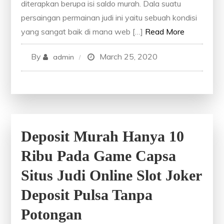
diterapkan berupa isi saldo murah. Dala suatu
persaingan permainan judi ini yaitu sebuah kondisi
yang sangat baik di mana web […]
Read More
By
March 25, 2020
admin
Deposit Murah Hanya 10
Ribu Pada Game Capsa
Situs Judi Online Slot Joker
Deposit Pulsa Tanpa
Potongan