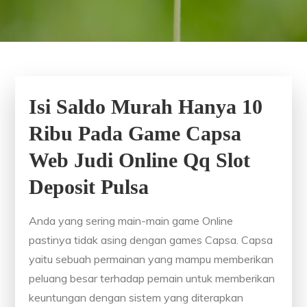
Isi Saldo Murah Hanya 10
Ribu Pada Game Capsa
Web Judi Online Qq Slot
Deposit Pulsa
Anda yang sering main-main game Online
pastinya tidak asing dengan games Capsa. Capsa
yaitu sebuah permainan yang mampu memberikan
peluang besar terhadap pemain untuk memberikan
keuntungan dengan sistem yang diterapkan