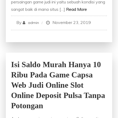
persaingan game judi ini yaitu sebuah kondisi yang
sangat baik di mana situs […]
Read More
By
November 23, 2019
admin
Isi Saldo Murah Hanya 10
Ribu Pada Game Capsa
Web Judi Online Slot
Online Deposit Pulsa Tanpa
Potongan