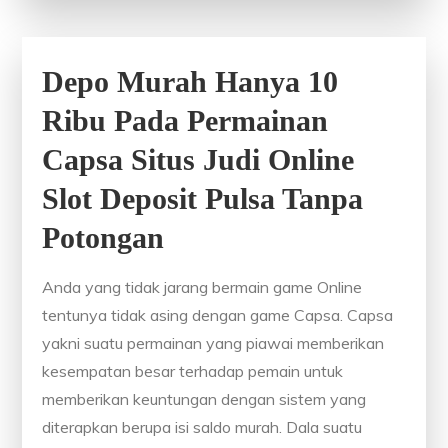
Depo Murah Hanya 10
Ribu Pada Permainan
Capsa Situs Judi Online
Slot Deposit Pulsa Tanpa
Potongan
Anda yang tidak jarang bermain game Online
tentunya tidak asing dengan game Capsa. Capsa
yakni suatu permainan yang piawai memberikan
kesempatan besar terhadap pemain untuk
memberikan keuntungan dengan sistem yang
diterapkan berupa isi saldo murah. Dala suatu