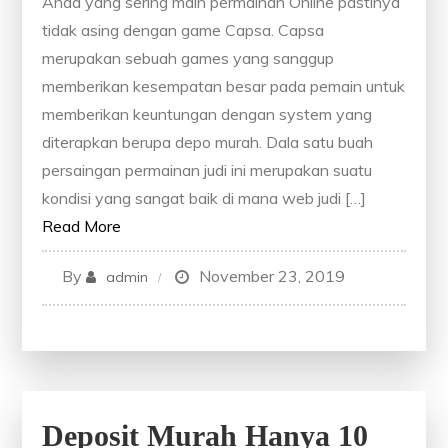
Anda yang sering main permainan Online pastinya
tidak asing dengan game Capsa. Capsa
merupakan sebuah games yang sanggup
memberikan kesempatan besar pada pemain untuk
memberikan keuntungan dengan system yang
diterapkan berupa depo murah. Dala satu buah
persaingan permainan judi ini merupakan suatu
kondisi yang sangat baik di mana web judi […]
Read More
By
November 23, 2019
admin
Deposit Murah Hanya 10