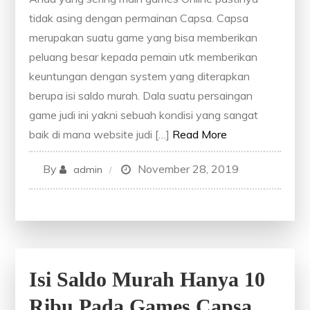
tidak asing dengan permainan Capsa. Capsa
merupakan suatu game yang bisa memberikan
peluang besar kepada pemain utk memberikan
keuntungan dengan system yang diterapkan
berupa isi saldo murah. Dala suatu persaingan
game judi ini yakni sebuah kondisi yang sangat
baik di mana website judi […]
Read More
By
November 28, 2019
admin
Isi Saldo Murah Hanya 10
Ribu Pada Games Capsa