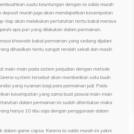
membuahkan suatu keuntungan dengan isi saldo murah
em deposit murah juga akan mendapatkan kesempatan
p-tiap akan melakukan pertaruhan tentu bakal merasa
aruhi apa pun yang dilakukan dalam permainan.
merasa khawatir bakal permainan yang sedang dijalani
ang dihasilkan tentu sangat rendah sekali dan masih
t main-main pada sistem perjudian dengan metode
. Karena system tersebut akan memberikan satu buah
ondisi yang nyaman bagi para permainan judi. Pada
iberikan kesempatan yang sama buat piawai main-main
etaruhan dalam permainan ini sudah ditentukan maka
o yang hanya 10 ribu saja dengan penggunaan dalam
 dalam game capsa. Karena isi saldo murah ini yakni