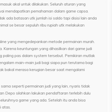
asuk akal untuk dilakukan. Seluruh aturan yang
 piawai mendapatkan pemahaman dalam game capsa.
k ada batasan utk jumlah isi saldo tapi disisi lain anda
al se besar sepuluh ribu rupiah utk melakukan
i Online yang mengedepankan metode permainan murah.
. Karena keuntungan yang dihasilkan dari game judi
ang paling pas dalam system tersebut. Pemikiran mutlak
ngalam main-main judi bagi siapa pun terutama bagi
dak bakal merasa kerugian besar saat mengalami
ama seperti permainan judi yang lain, nyaris tidak
n Depo silahkan lakukan pendaftaran terlebih dulu
i seluruhnya game yang ada. Setelah itu anda bisa
i atas.