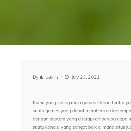
By
July 23, 2021
admin
Kamu yang sering main games Online tentunya
suatu games yang dapat memberikan kesempa
dengan system yang diterapkan berupa depo mu
suatu kondisi yang sangat baik di mana situs 