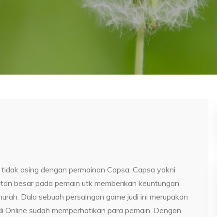
 tidak asing dengan permainan Capsa. Capsa yakni
tan besar pada pemain utk memberikan keuntungan
rah. Dala sebuah persaingan game judi ini merupakan
judi Online sudah memperhatikan para pemain. Dengan