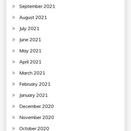
September 2021
August 2021
July 2021
June 2021
May 2021
April 2021
March 2021
February 2021
January 2021
December 2020
November 2020
October 2020