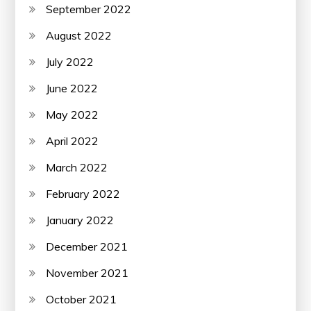
September 2022
August 2022
July 2022
June 2022
May 2022
April 2022
March 2022
February 2022
January 2022
December 2021
November 2021
October 2021