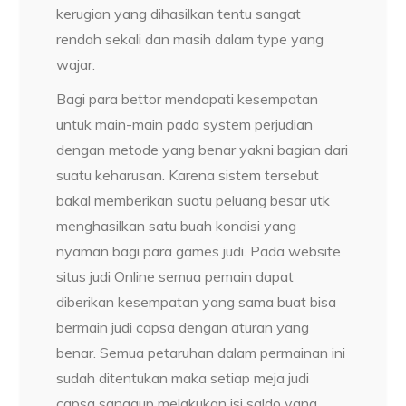
kerugian yang dihasilkan tentu sangat
rendah sekali dan masih dalam type yang
wajar.
Bagi para bettor mendapati kesempatan
untuk main-main pada system perjudian
dengan metode yang benar yakni bagian dari
suatu keharusan. Karena sistem tersebut
bakal memberikan suatu peluang besar utk
menghasilkan satu buah kondisi yang
nyaman bagi para games judi. Pada website
situs judi Online semua pemain dapat
diberikan kesempatan yang sama buat bisa
bermain judi capsa dengan aturan yang
benar. Semua petaruhan dalam permainan ini
sudah ditentukan maka setiap meja judi
capsa sanggup melakukan isi saldo yang