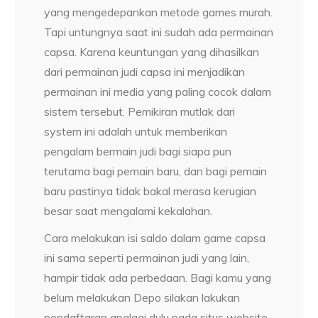
yang mengedepankan metode games murah.
Tapi untungnya saat ini sudah ada permainan
capsa. Karena keuntungan yang dihasilkan
dari permainan judi capsa ini menjadikan
permainan ini media yang paling cocok dalam
sistem tersebut. Pemikiran mutlak dari
system ini adalah untuk memberikan
pengalam bermain judi bagi siapa pun
terutama bagi pemain baru, dan bagi pemain
baru pastinya tidak bakal merasa kerugian
besar saat mengalami kekalahan.
Cara melakukan isi saldo dalam game capsa
ini sama seperti permainan judi yang lain,
hampir tidak ada perbedaan. Bagi kamu yang
belum melakukan Depo silakan lakukan
pendaftaran apalagi dulu pada situs website