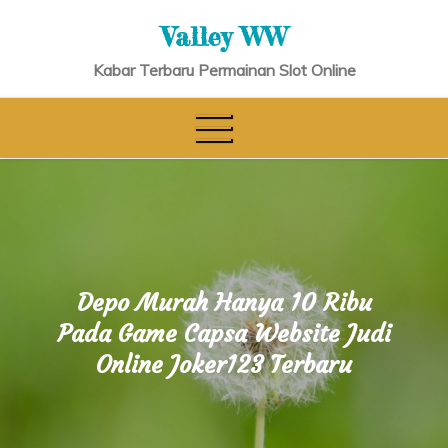
Skip
Valley WW
to
content
Kabar Terbaru Permainan Slot Online
Depo Murah Hanya 10 Ribu
Pada Game Capsa Website Judi
Online Joker123 Terbaru