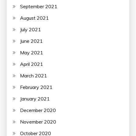
September 2021
August 2021
July 2021
June 2021
May 2021
April 2021
March 2021
February 2021
January 2021
December 2020
November 2020
October 2020