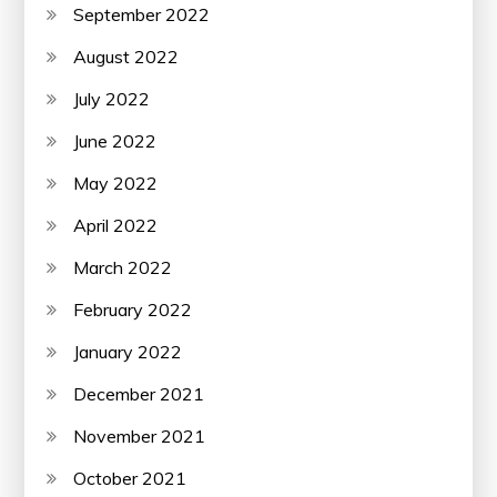
September 2022
August 2022
July 2022
June 2022
May 2022
April 2022
March 2022
February 2022
January 2022
December 2021
November 2021
October 2021