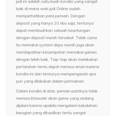
judi ini adalah satu buah kondisi yang sangat
baik di mana web judi Online sudah
memperhatikan para pemain. Dengan
deposit yang hanya 10 ribu saja, tentunya
dapat membuahkan sebuah keuntungan
dengan deposit murah tersebut. Tidak cuma
itu memakai system depo murah juga akan
mendapatkan kesempatan memakai games
dengan lebih baik. Tiap-tiap akan melakukan
pertaruhan tentu dapat merasa aman karena
kondisi ini dan tentunya mempengaruhi apa
pun yang dilakukan dalam permainan.
Dalam kondisi di atas, pemain pastinya tidak
merasa khawatir akan game yang sedang
dijalani karena apabila mengalami kekalahan
kerugian yang dihasilkan tentu sangat