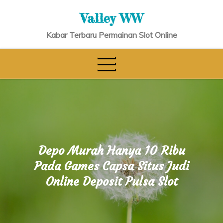
Skip
Valley WW
to
content
Kabar Terbaru Permainan Slot Online
Depo Murah Hanya 10 Ribu
Pada Games Capsa Situs Judi
Online Deposit Pulsa Slot