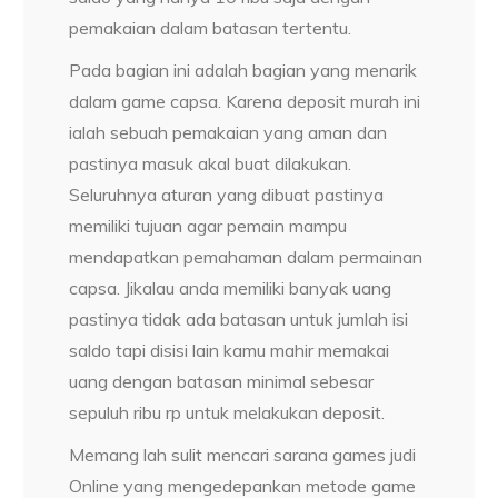
pemakaian dalam batasan tertentu.
Pada bagian ini adalah bagian yang menarik
dalam game capsa. Karena deposit murah ini
ialah sebuah pemakaian yang aman dan
pastinya masuk akal buat dilakukan.
Seluruhnya aturan yang dibuat pastinya
memiliki tujuan agar pemain mampu
mendapatkan pemahaman dalam permainan
capsa. Jikalau anda memiliki banyak uang
pastinya tidak ada batasan untuk jumlah isi
saldo tapi disisi lain kamu mahir memakai
uang dengan batasan minimal sebesar
sepuluh ribu rp untuk melakukan deposit.
Memang lah sulit mencari sarana games judi
Online yang mengedepankan metode game