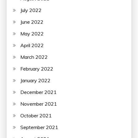
July 2022
June 2022
May 2022
April 2022
March 2022
February 2022
January 2022
December 2021
November 2021
October 2021
September 2021