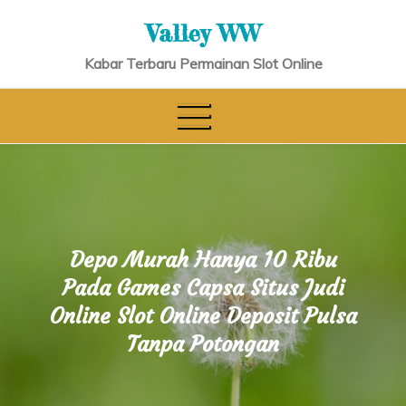
Skip
Valley WW
to
content
Kabar Terbaru Permainan Slot Online
Depo Murah Hanya 10 Ribu
Pada Games Capsa Situs Judi
Online Slot Online Deposit Pulsa
Tanpa Potongan