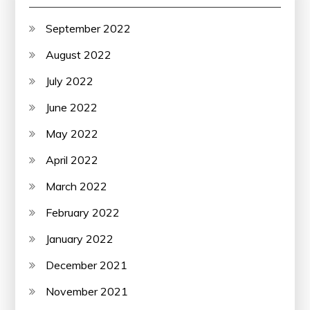
September 2022
August 2022
July 2022
June 2022
May 2022
April 2022
March 2022
February 2022
January 2022
December 2021
November 2021