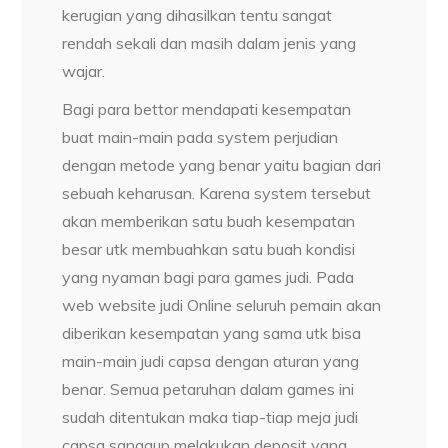
kerugian yang dihasilkan tentu sangat
rendah sekali dan masih dalam jenis yang
wajar.
Bagi para bettor mendapati kesempatan
buat main-main pada system perjudian
dengan metode yang benar yaitu bagian dari
sebuah keharusan. Karena system tersebut
akan memberikan satu buah kesempatan
besar utk membuahkan satu buah kondisi
yang nyaman bagi para games judi. Pada
web website judi Online seluruh pemain akan
diberikan kesempatan yang sama utk bisa
main-main judi capsa dengan aturan yang
benar. Semua petaruhan dalam games ini
sudah ditentukan maka tiap-tiap meja judi
capsa sanggup melakukan deposit yang