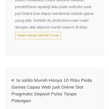
pendaftaran apalagi dulu pada website web
judi Online biar dapat menikmati seluruh game
yang ada. Setelah itu anda bisa main-main
dengan alat deposit murah seperti di atas.
POKER ONLINE DEPOSIT PULSA
Post
Isi saldo Murah Hanya 10 Ribu Pada
navigation
Games Capsa Web Judi Online Slot
Pragmatic Deposit Pulsa Tanpa
Potongan