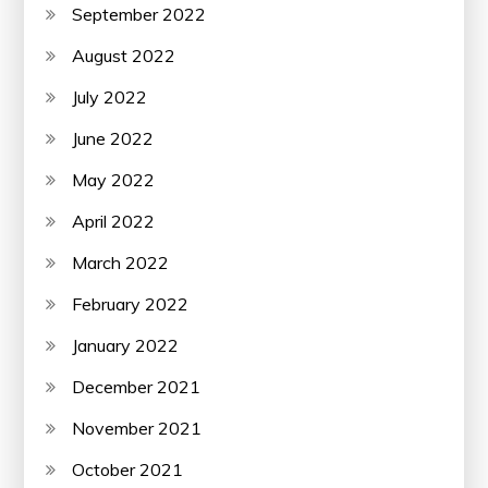
September 2022
August 2022
July 2022
June 2022
May 2022
April 2022
March 2022
February 2022
January 2022
December 2021
November 2021
October 2021