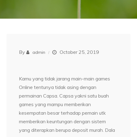
By
October 25, 2019
admin
Kamu yang tidak jarang main-main games
Online tentunya tidak asing dengan
permainan Capsa. Capsa yakni satu buah
games yang mampu memberikan
kesempatan besar terhadap pemain utk
memberikan keuntungan dengan sistem
yang diterapkan berupa deposit murah. Dala