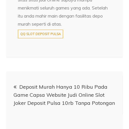
menikmati seluruh games yang ada. Setelah
itu anda mahir main dengan fasilitas depo
murah seperti di atas.
QQ SLOT DEPOSIT PULSA
Post
Deposit Murah Hanya 10 Ribu Pada
navigation
Game Capsa Website Judi Online Slot
Joker Deposit Pulsa 10rb Tanpa Potongan