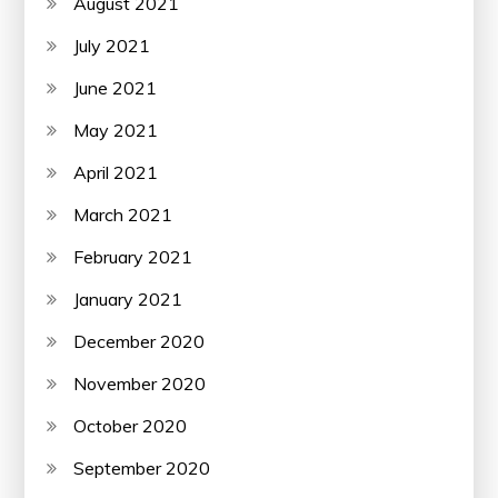
August 2021
July 2021
June 2021
May 2021
April 2021
March 2021
February 2021
January 2021
December 2020
November 2020
October 2020
September 2020