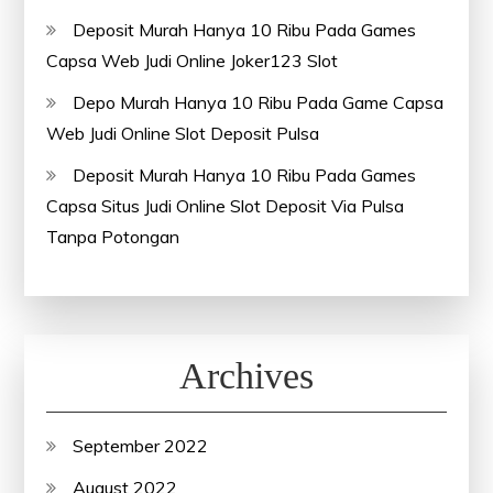
Deposit Murah Hanya 10 Ribu Pada Games
Capsa Web Judi Online Joker123 Slot
Depo Murah Hanya 10 Ribu Pada Game Capsa
Web Judi Online Slot Deposit Pulsa
Deposit Murah Hanya 10 Ribu Pada Games
Capsa Situs Judi Online Slot Deposit Via Pulsa
Tanpa Potongan
Archives
September 2022
August 2022