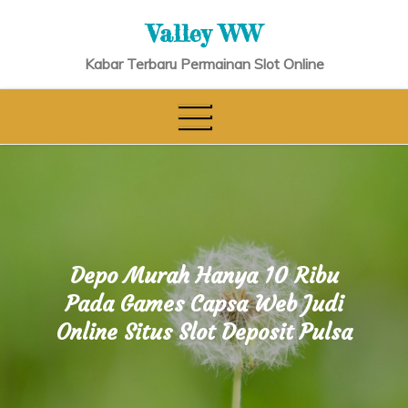
Skip
Valley WW
to
content
Kabar Terbaru Permainan Slot Online
Depo Murah Hanya 10 Ribu
Pada Games Capsa Web Judi
Online Situs Slot Deposit Pulsa