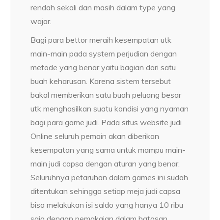
rendah sekali dan masih dalam type yang
wajar.
Bagi para bettor meraih kesempatan utk
main-main pada system perjudian dengan
metode yang benar yaitu bagian dari satu
buah keharusan. Karena sistem tersebut
bakal memberikan satu buah peluang besar
utk menghasilkan suatu kondisi yang nyaman
bagi para game judi. Pada situs website judi
Online seluruh pemain akan diberikan
kesempatan yang sama untuk mampu main-
main judi capsa dengan aturan yang benar.
Seluruhnya petaruhan dalam games ini sudah
ditentukan sehingga setiap meja judi capsa
bisa melakukan isi saldo yang hanya 10 ribu
saja dengan pemakaian dalam batasan