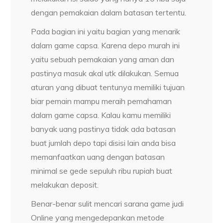
dengan pemakaian dalam batasan tertentu.
Pada bagian ini yaitu bagian yang menarik
dalam game capsa. Karena depo murah ini
yaitu sebuah pemakaian yang aman dan
pastinya masuk akal utk dilakukan. Semua
aturan yang dibuat tentunya memiliki tujuan
biar pemain mampu meraih pemahaman
dalam game capsa. Kalau kamu memiliki
banyak uang pastinya tidak ada batasan
buat jumlah depo tapi disisi lain anda bisa
memanfaatkan uang dengan batasan
minimal se gede sepuluh ribu rupiah buat
melakukan deposit.
Benar-benar sulit mencari sarana game judi
Online yang mengedepankan metode