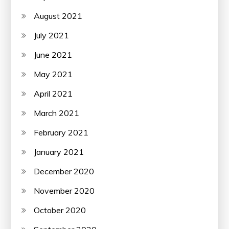
August 2021
July 2021
June 2021
May 2021
April 2021
March 2021
February 2021
January 2021
December 2020
November 2020
October 2020