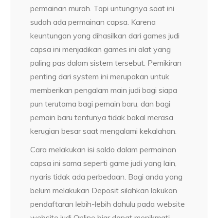
permainan murah. Tapi untungnya saat ini
sudah ada permainan capsa. Karena
keuntungan yang dihasilkan dari games judi
capsa ini menjadikan games ini alat yang
paling pas dalam sistem tersebut. Pemikiran
penting dari system ini merupakan untuk
memberikan pengalam main judi bagi siapa
pun terutama bagi pemain baru, dan bagi
pemain baru tentunya tidak bakal merasa
kerugian besar saat mengalami kekalahan.
Cara melakukan isi saldo dalam permainan
capsa ini sama seperti game judi yang lain,
nyaris tidak ada perbedaan. Bagi anda yang
belum melakukan Deposit silahkan lakukan
pendaftaran lebih-lebih dahulu pada website
website judi Online biar dapat menikmati