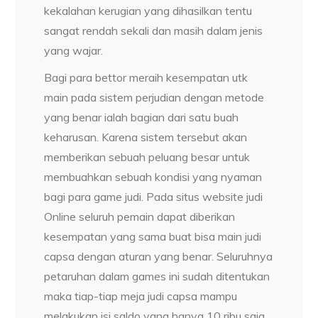
kekalahan kerugian yang dihasilkan tentu
sangat rendah sekali dan masih dalam jenis
yang wajar.
Bagi para bettor meraih kesempatan utk
main pada sistem perjudian dengan metode
yang benar ialah bagian dari satu buah
keharusan. Karena sistem tersebut akan
memberikan sebuah peluang besar untuk
membuahkan sebuah kondisi yang nyaman
bagi para game judi. Pada situs website judi
Online seluruh pemain dapat diberikan
kesempatan yang sama buat bisa main judi
capsa dengan aturan yang benar. Seluruhnya
petaruhan dalam games ini sudah ditentukan
maka tiap-tiap meja judi capsa mampu
melakukan isi saldo yang hanya 10 ribu saja