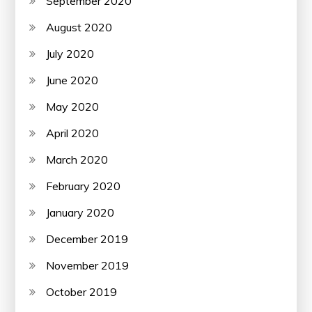
September 2020
August 2020
July 2020
June 2020
May 2020
April 2020
March 2020
February 2020
January 2020
December 2019
November 2019
October 2019