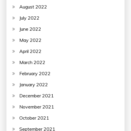
August 2022
July 2022
June 2022
May 2022
April 2022
March 2022
February 2022
January 2022
December 2021
November 2021
October 2021
September 2021