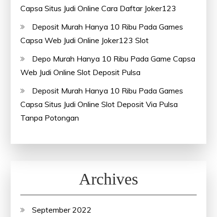
Capsa Situs Judi Online Cara Daftar Joker123
Deposit Murah Hanya 10 Ribu Pada Games
Capsa Web Judi Online Joker123 Slot
Depo Murah Hanya 10 Ribu Pada Game Capsa
Web Judi Online Slot Deposit Pulsa
Deposit Murah Hanya 10 Ribu Pada Games
Capsa Situs Judi Online Slot Deposit Via Pulsa
Tanpa Potongan
Archives
September 2022