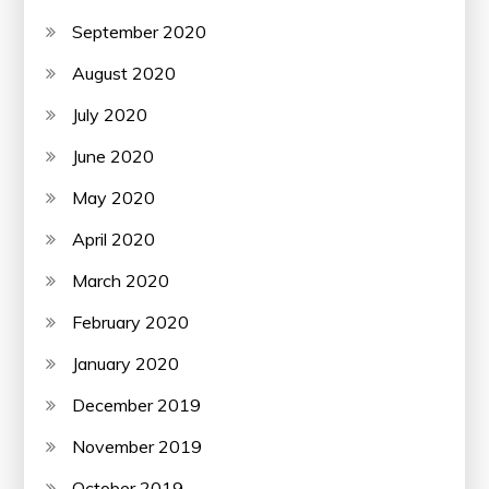
September 2020
August 2020
July 2020
June 2020
May 2020
April 2020
March 2020
February 2020
January 2020
December 2019
November 2019
October 2019