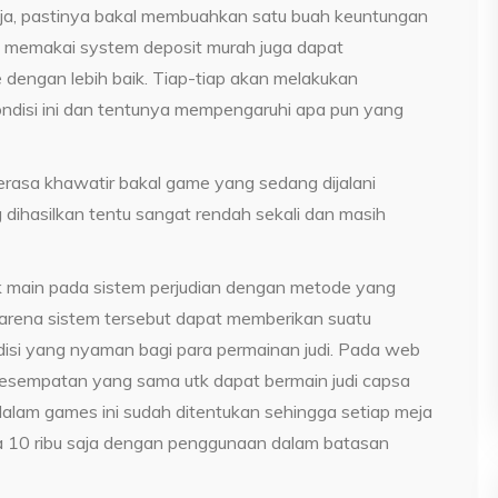
aja, pastinya bakal membuahkan satu buah keuntungan
tu memakai system deposit murah juga dapat
ngan lebih baik. Tiap-tiap akan melakukan
ndisi ini dan tentunya mempengaruhi apa pun yang
merasa khawatir bakal game yang sedang dijalani
 dihasilkan tentu sangat rendah sekali dan masih
 main pada sistem perjudian dengan metode yang
Karena sistem tersebut dapat memberikan suatu
disi yang nyaman bagi para permainan judi. Pada web
kesempatan yang sama utk dapat bermain judi capsa
dalam games ini sudah ditentukan sehingga setiap meja
a 10 ribu saja dengan penggunaan dalam batasan