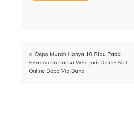
Post
Depo Murah Hanya 10 Ribu Pada
Permainan Capsa Web Judi Online Slot
navigation
Online Depo Via Dana