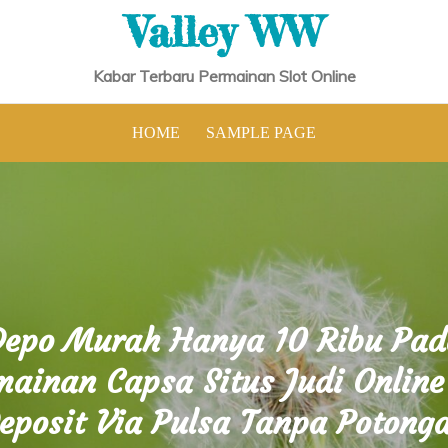
Valley WW
Kabar Terbaru Permainan Slot Online
HOME
SAMPLE PAGE
Depo Murah Hanya 10 Ribu Pad
mainan Capsa Situs Judi Online 
eposit Via Pulsa Tanpa Potong