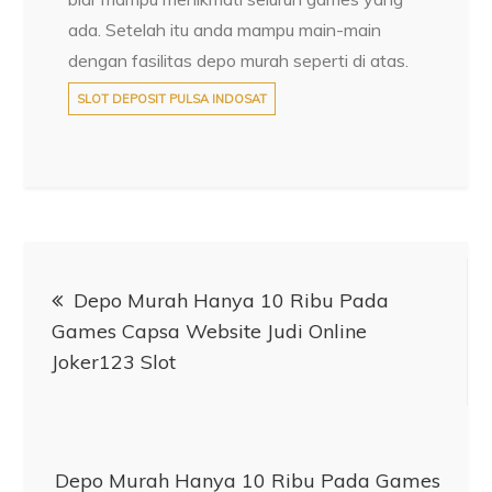
ada. Setelah itu anda mampu main-main
dengan fasilitas depo murah seperti di atas.
SLOT DEPOSIT PULSA INDOSAT
Post
Depo Murah Hanya 10 Ribu Pada
navigation
Games Capsa Website Judi Online
Joker123 Slot
Depo Murah Hanya 10 Ribu Pada Games