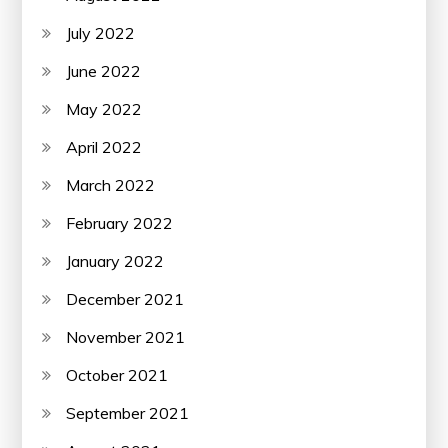
July 2022
June 2022
May 2022
April 2022
March 2022
February 2022
January 2022
December 2021
November 2021
October 2021
September 2021