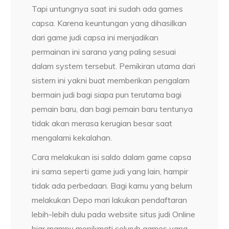
Tapi untungnya saat ini sudah ada games
capsa. Karena keuntungan yang dihasilkan
dari game judi capsa ini menjadikan
permainan ini sarana yang paling sesuai
dalam system tersebut. Pemikiran utama dari
sistem ini yakni buat memberikan pengalam
bermain judi bagi siapa pun terutama bagi
pemain baru, dan bagi pemain baru tentunya
tidak akan merasa kerugian besar saat
mengalami kekalahan.
Cara melakukan isi saldo dalam game capsa
ini sama seperti game judi yang lain, hampir
tidak ada perbedaan. Bagi kamu yang belum
melakukan Depo mari lakukan pendaftaran
lebih-lebih dulu pada website situs judi Online
biar mampu menikmati seluruh games yang