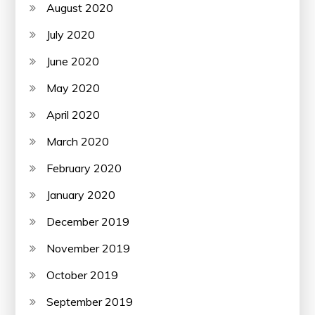
August 2020
July 2020
June 2020
May 2020
April 2020
March 2020
February 2020
January 2020
December 2019
November 2019
October 2019
September 2019