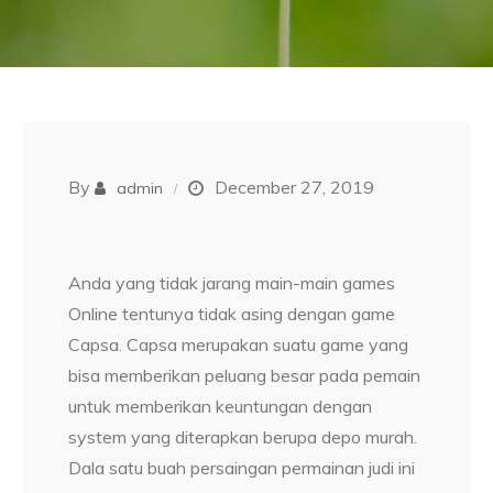
By
December 27, 2019
admin
Anda yang tidak jarang main-main games
Online tentunya tidak asing dengan game
Capsa. Capsa merupakan suatu game yang
bisa memberikan peluang besar pada pemain
untuk memberikan keuntungan dengan
system yang diterapkan berupa depo murah.
Dala satu buah persaingan permainan judi ini