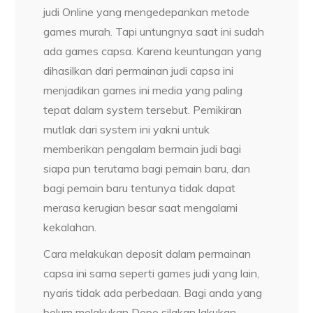
judi Online yang mengedepankan metode
games murah. Tapi untungnya saat ini sudah
ada games capsa. Karena keuntungan yang
dihasilkan dari permainan judi capsa ini
menjadikan games ini media yang paling
tepat dalam system tersebut. Pemikiran
mutlak dari system ini yakni untuk
memberikan pengalam bermain judi bagi
siapa pun terutama bagi pemain baru, dan
bagi pemain baru tentunya tidak dapat
merasa kerugian besar saat mengalami
kekalahan.
Cara melakukan deposit dalam permainan
capsa ini sama seperti games judi yang lain,
nyaris tidak ada perbedaan. Bagi anda yang
belum melakukan Depo silakan lakukan