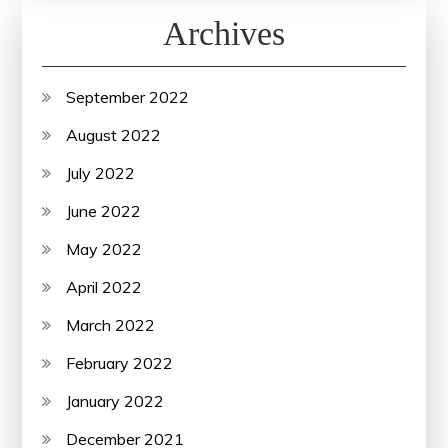
Archives
September 2022
August 2022
July 2022
June 2022
May 2022
April 2022
March 2022
February 2022
January 2022
December 2021