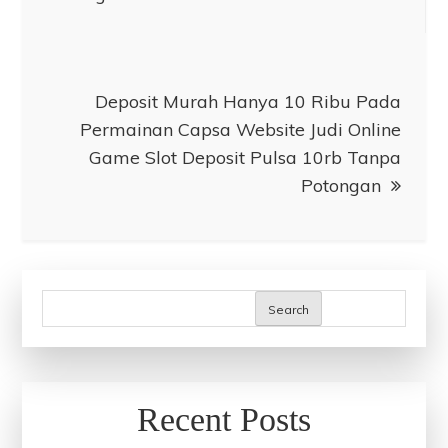
Deposit Murah Hanya 10 Ribu Pada
Permainan Capsa Website Judi Online
Game Slot Deposit Pulsa 10rb Tanpa
Potongan
Search
Recent Posts