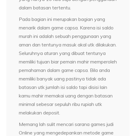
dalam batasan tertentu.
Pada bagian ini merupakan bagian yang
menarik dalam game capsa. Karena isi saldo
murah ini adalah sebuah penggunaan yang
aman dan tentunya masuk akal utk dilakukan.
Seluruhnya aturan yang dibuat tentunya
memiliki tujuan biar pemain mahir memperoleh
pemahaman dalam game capsa. Bila anda
memiliki banyak uang pastinya tidak ada
batasan utk jumlah isi saldo tapi disisi lain
kamu mahir memakai uang dengan batasan
minimal sebesar sepuluh ribu rupiah utk
melakukan deposit.
Memang lah sulit mencari sarana games judi
Online yang mengedepankan metode game