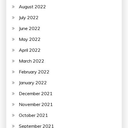
August 2022
July 2022
June 2022
May 2022
April 2022
March 2022
February 2022
January 2022
December 2021
November 2021
October 2021
September 2021