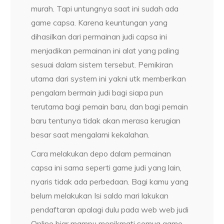
murah. Tapi untungnya saat ini sudah ada
game capsa. Karena keuntungan yang
dihasilkan dari permainan judi capsa ini
menjadikan permainan ini alat yang paling
sesuai dalam sistem tersebut. Pemikiran
utama dari system ini yakni utk memberikan
pengalam bermain judi bagi siapa pun
terutama bagi pemain baru, dan bagi pemain
baru tentunya tidak akan merasa kerugian
besar saat mengalami kekalahan.
Cara melakukan depo dalam permainan
capsa ini sama seperti game judi yang lain,
nyaris tidak ada perbedaan. Bagi kamu yang
belum melakukan Isi saldo mari lakukan
pendaftaran apalagi dulu pada web web judi
Online biar mampu menikmati semua game