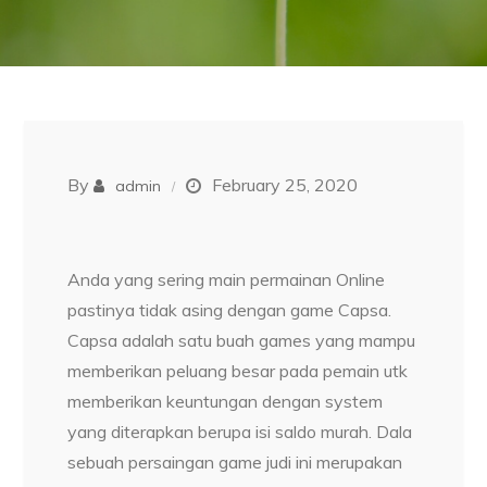
By
February 25, 2020
admin
Anda yang sering main permainan Online
pastinya tidak asing dengan game Capsa.
Capsa adalah satu buah games yang mampu
memberikan peluang besar pada pemain utk
memberikan keuntungan dengan system
yang diterapkan berupa isi saldo murah. Dala
sebuah persaingan game judi ini merupakan