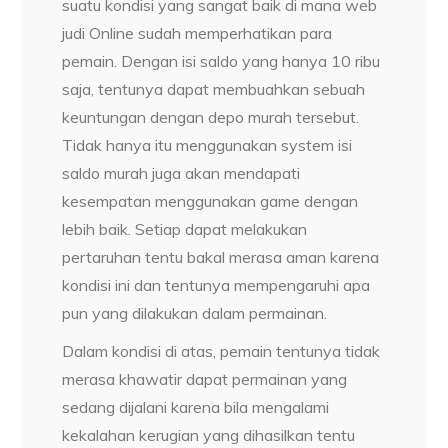
suatu kondisi yang sangat baik di mana web
judi Online sudah memperhatikan para
pemain. Dengan isi saldo yang hanya 10 ribu
saja, tentunya dapat membuahkan sebuah
keuntungan dengan depo murah tersebut.
Tidak hanya itu menggunakan system isi
saldo murah juga akan mendapati
kesempatan menggunakan game dengan
lebih baik. Setiap dapat melakukan
pertaruhan tentu bakal merasa aman karena
kondisi ini dan tentunya mempengaruhi apa
pun yang dilakukan dalam permainan.
Dalam kondisi di atas, pemain tentunya tidak
merasa khawatir dapat permainan yang
sedang dijalani karena bila mengalami
kekalahan kerugian yang dihasilkan tentu