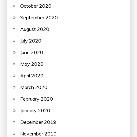
October 2020
September 2020
August 2020
July 2020
June 2020
May 2020
April 2020
March 2020
February 2020
January 2020
December 2019
November 2019