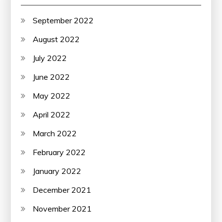
September 2022
August 2022
July 2022
June 2022
May 2022
April 2022
March 2022
February 2022
January 2022
December 2021
November 2021