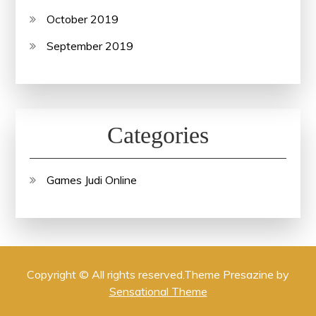
October 2019
September 2019
Categories
Games Judi Online
Copyright © All rights reserved.Theme Presazine by
Sensational Theme