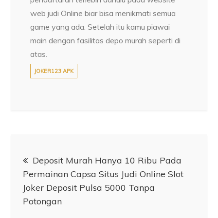
web judi Online biar bisa menikmati semua
game yang ada. Setelah itu kamu piawai
main dengan fasilitas depo murah seperti di
atas.
JOKER123 APK
Post
Deposit Murah Hanya 10 Ribu Pada
navigation
Permainan Capsa Situs Judi Online Slot
Joker Deposit Pulsa 5000 Tanpa
Potongan