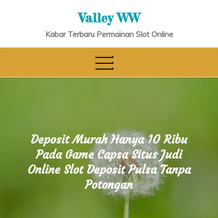
Skip
Valley WW
to
content
Kabar Terbaru Permainan Slot Online
Deposit Murah Hanya 10 Ribu
Pada Game Capsa Situs Judi
Online Slot Deposit Pulsa Tanpa
Potongan