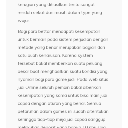
kerugian yang dihasilkan tentu sangat
rendah sekali dan masih dalam type yang
wajar.
Bagi para bettor mendapati kesempatan
untuk bermain pada sistem perjudian dengan
metode yang benar merupakan bagian dari
satu buah keharusan. Karena system
tersebut bakal memberikan suatu peluang
besar buat menghasilkan suatu kondisi yang
nyaman bagi para game judi. Pada web situs
judi Online seluruh pemain bakal diberikan
kesempatan yang sama untuk bisa main judi
capsa dengan aturan yang benar. Semua
petaruhan dalam games ini sudah ditentukan
sehingga tiap-tiap meja judi capsa sanggup
melakukan deposit yang hanya 10 ribu saja