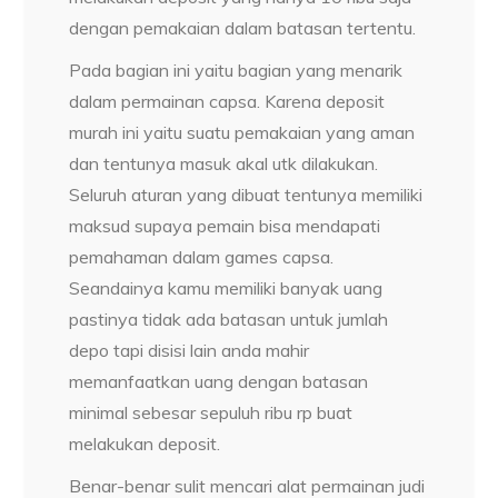
dengan pemakaian dalam batasan tertentu.
Pada bagian ini yaitu bagian yang menarik
dalam permainan capsa. Karena deposit
murah ini yaitu suatu pemakaian yang aman
dan tentunya masuk akal utk dilakukan.
Seluruh aturan yang dibuat tentunya memiliki
maksud supaya pemain bisa mendapati
pemahaman dalam games capsa.
Seandainya kamu memiliki banyak uang
pastinya tidak ada batasan untuk jumlah
depo tapi disisi lain anda mahir
memanfaatkan uang dengan batasan
minimal sebesar sepuluh ribu rp buat
melakukan deposit.
Benar-benar sulit mencari alat permainan judi