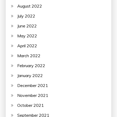
August 2022
July 2022
June 2022
May 2022
April 2022
March 2022
February 2022
January 2022
December 2021
November 2021
October 2021
September 2021