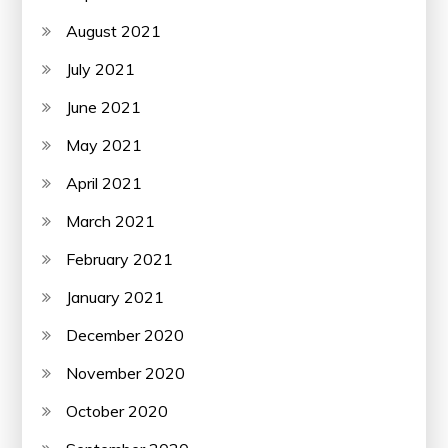
August 2021
July 2021
June 2021
May 2021
April 2021
March 2021
February 2021
January 2021
December 2020
November 2020
October 2020