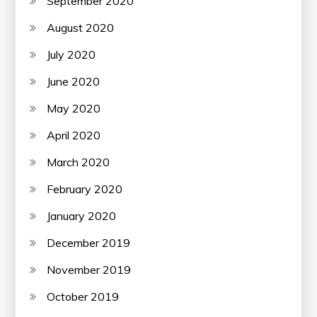
September 2020
August 2020
July 2020
June 2020
May 2020
April 2020
March 2020
February 2020
January 2020
December 2019
November 2019
October 2019