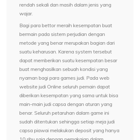
rendah sekali dan masih dalam jenis yang
wajar.
Bagi para bettor meraih kesempatan buat
bermain pada sistem perjudian dengan
metode yang benar merupakan bagian dari
suatu keharusan. Karena system tersebut
dapat memberikan suatu kesempatan besar
buat menghasilkan sebuah kondisi yang
nyaman bagi para games judi. Pada web
website judi Online seluruh pemain dapat
diberikan kesempatan yang sama untuk bisa
main-main judi capsa dengan aturan yang
benar. Seluruh petaruhan dalam game ini
sudah ditentukan sehingga setiap meja judi
capsa piawai melakukan deposit yang hanya
10 ribu saja dengan pemakaian dalam