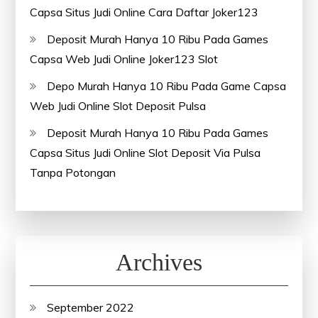
Capsa Situs Judi Online Cara Daftar Joker123
Deposit Murah Hanya 10 Ribu Pada Games
Capsa Web Judi Online Joker123 Slot
Depo Murah Hanya 10 Ribu Pada Game Capsa
Web Judi Online Slot Deposit Pulsa
Deposit Murah Hanya 10 Ribu Pada Games
Capsa Situs Judi Online Slot Deposit Via Pulsa
Tanpa Potongan
Archives
September 2022