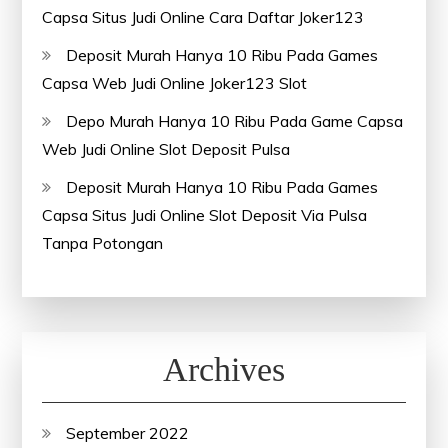
Capsa Situs Judi Online Cara Daftar Joker123
Deposit Murah Hanya 10 Ribu Pada Games
Capsa Web Judi Online Joker123 Slot
Depo Murah Hanya 10 Ribu Pada Game Capsa
Web Judi Online Slot Deposit Pulsa
Deposit Murah Hanya 10 Ribu Pada Games
Capsa Situs Judi Online Slot Deposit Via Pulsa
Tanpa Potongan
Archives
September 2022