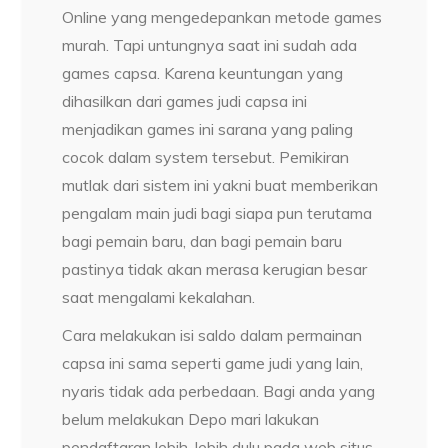
Online yang mengedepankan metode games
murah. Tapi untungnya saat ini sudah ada
games capsa. Karena keuntungan yang
dihasilkan dari games judi capsa ini
menjadikan games ini sarana yang paling
cocok dalam system tersebut. Pemikiran
mutlak dari sistem ini yakni buat memberikan
pengalam main judi bagi siapa pun terutama
bagi pemain baru, dan bagi pemain baru
pastinya tidak akan merasa kerugian besar
saat mengalami kekalahan.
Cara melakukan isi saldo dalam permainan
capsa ini sama seperti game judi yang lain,
nyaris tidak ada perbedaan. Bagi anda yang
belum melakukan Depo mari lakukan
pendaftaran lebih-lebih dulu pada web situs