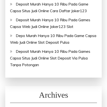
Deposit Murah Hanya 10 Ribu Pada Game
Capsa Situs Judi Online Cara Daftar Joker123
Deposit Murah Hanya 10 Ribu Pada Games
Capsa Web Judi Online Joker123 Slot
Depo Murah Hanya 10 Ribu Pada Game Capsa
Web Judi Online Slot Deposit Pulsa
Deposit Murah Hanya 10 Ribu Pada Games
Capsa Situs Judi Online Slot Deposit Via Pulsa
Tanpa Potongan
Archives