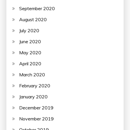
September 2020
August 2020
July 2020
June 2020
May 2020
April 2020
March 2020
February 2020
January 2020
December 2019
November 2019
October 2019