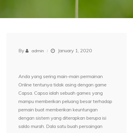
By
January 1, 2020
admin
Anda yang sering main-main permainan
Online tentunya tidak asing dengan game
Capsa. Capsa ialah sebuah games yang
mampu memberikan peluang besar terhadap
pemain buat memberikan keuntungan
dengan sistem yang diterapkan berupa isi
saldo murah. Dala satu buah persaingan