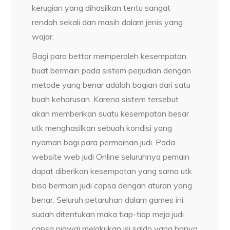
kerugian yang dihasilkan tentu sangat
rendah sekali dan masih dalam jenis yang
wajar.
Bagi para bettor memperoleh kesempatan
buat bermain pada sistem perjudian dengan
metode yang benar adalah bagian dari satu
buah keharusan. Karena sistem tersebut
akan memberikan suatu kesempatan besar
utk menghasilkan sebuah kondisi yang
nyaman bagi para permainan judi. Pada
website web judi Online seluruhnya pemain
dapat diberikan kesempatan yang sama utk
bisa bermain judi capsa dengan aturan yang
benar. Seluruh petaruhan dalam games ini
sudah ditentukan maka tiap-tiap meja judi
capsa piawai melakukan isi saldo yang hanya