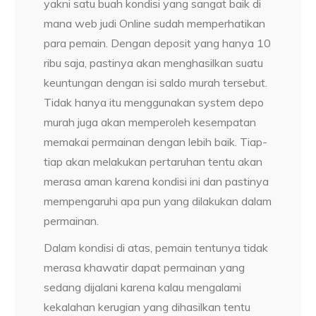
yakni satu buah kondisi yang sangat baik di
mana web judi Online sudah memperhatikan
para pemain. Dengan deposit yang hanya 10
ribu saja, pastinya akan menghasilkan suatu
keuntungan dengan isi saldo murah tersebut.
Tidak hanya itu menggunakan system depo
murah juga akan memperoleh kesempatan
memakai permainan dengan lebih baik. Tiap-
tiap akan melakukan pertaruhan tentu akan
merasa aman karena kondisi ini dan pastinya
mempengaruhi apa pun yang dilakukan dalam
permainan.
Dalam kondisi di atas, pemain tentunya tidak
merasa khawatir dapat permainan yang
sedang dijalani karena kalau mengalami
kekalahan kerugian yang dihasilkan tentu