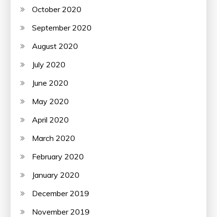
October 2020
September 2020
August 2020
July 2020
June 2020
May 2020
April 2020
March 2020
February 2020
January 2020
December 2019
November 2019