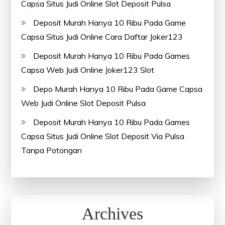
Capsa Situs Judi Online Slot Deposit Pulsa
Deposit Murah Hanya 10 Ribu Pada Game
Capsa Situs Judi Online Cara Daftar Joker123
Deposit Murah Hanya 10 Ribu Pada Games
Capsa Web Judi Online Joker123 Slot
Depo Murah Hanya 10 Ribu Pada Game Capsa
Web Judi Online Slot Deposit Pulsa
Deposit Murah Hanya 10 Ribu Pada Games
Capsa Situs Judi Online Slot Deposit Via Pulsa
Tanpa Potongan
Archives