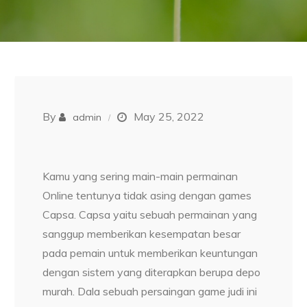
By
May 25, 2022
admin
Kamu yang sering main-main permainan
Online tentunya tidak asing dengan games
Capsa. Capsa yaitu sebuah permainan yang
sanggup memberikan kesempatan besar
pada pemain untuk memberikan keuntungan
dengan sistem yang diterapkan berupa depo
murah. Dala sebuah persaingan game judi ini