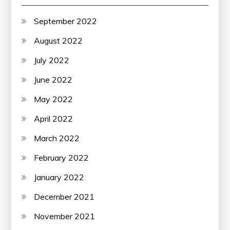
September 2022
August 2022
July 2022
June 2022
May 2022
April 2022
March 2022
February 2022
January 2022
December 2021
November 2021