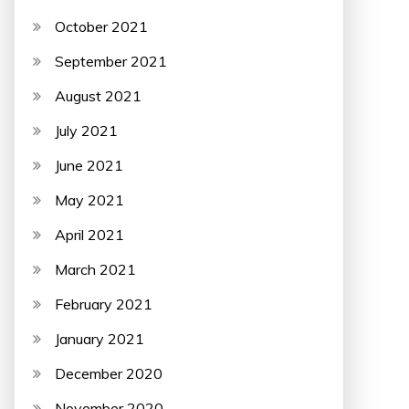
October 2021
September 2021
August 2021
July 2021
June 2021
May 2021
April 2021
March 2021
February 2021
January 2021
December 2020
November 2020