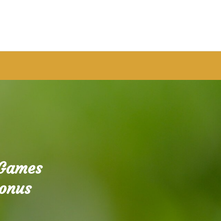
 Games
Bonus