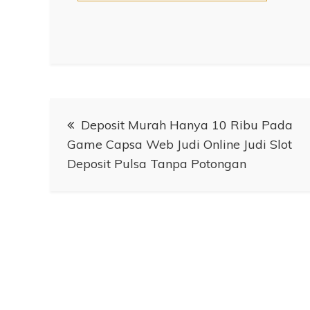
Post
Deposit Murah Hanya 10 Ribu Pada
Game Capsa Web Judi Online Judi Slot
navigation
Deposit Pulsa Tanpa Potongan