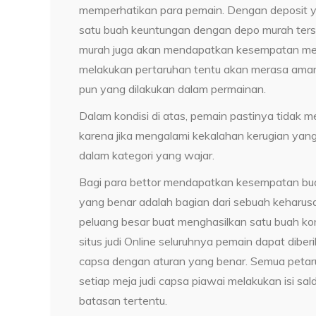
memperhatikan para pemain. Dengan deposit ya
satu buah keuntungan dengan depo murah terse
murah juga akan mendapatkan kesempatan mem
melakukan pertaruhan tentu akan merasa aman
pun yang dilakukan dalam permainan.
Dalam kondisi di atas, pemain pastinya tidak 
karena jika mengalami kekalahan kerugian yang
dalam kategori yang wajar.
Bagi para bettor mendapatkan kesempatan bu
yang benar adalah bagian dari sebuah keharus
peluang besar buat menghasilkan satu buah ko
situs judi Online seluruhnya pemain dapat dib
capsa dengan aturan yang benar. Semua petar
setiap meja judi capsa piawai melakukan isi s
batasan tertentu.