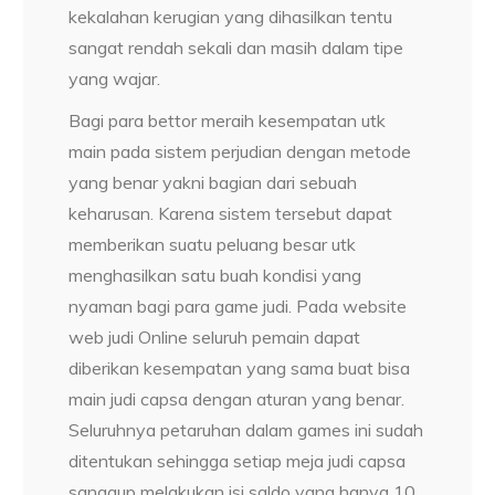
kekalahan kerugian yang dihasilkan tentu
sangat rendah sekali dan masih dalam tipe
yang wajar.
Bagi para bettor meraih kesempatan utk
main pada sistem perjudian dengan metode
yang benar yakni bagian dari sebuah
keharusan. Karena sistem tersebut dapat
memberikan suatu peluang besar utk
menghasilkan satu buah kondisi yang
nyaman bagi para game judi. Pada website
web judi Online seluruh pemain dapat
diberikan kesempatan yang sama buat bisa
main judi capsa dengan aturan yang benar.
Seluruhnya petaruhan dalam games ini sudah
ditentukan sehingga setiap meja judi capsa
sanggup melakukan isi saldo yang hanya 10