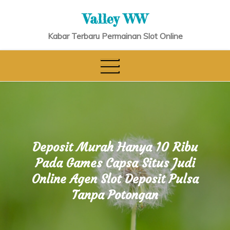
Skip
Valley WW
to
content
Kabar Terbaru Permainan Slot Online
Deposit Murah Hanya 10 Ribu
Pada Games Capsa Situs Judi
Online Agen Slot Deposit Pulsa
Tanpa Potongan