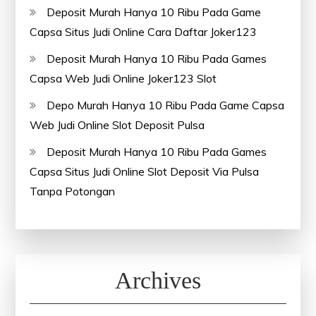
Deposit Murah Hanya 10 Ribu Pada Game
Capsa Situs Judi Online Cara Daftar Joker123
Deposit Murah Hanya 10 Ribu Pada Games
Capsa Web Judi Online Joker123 Slot
Depo Murah Hanya 10 Ribu Pada Game Capsa
Web Judi Online Slot Deposit Pulsa
Deposit Murah Hanya 10 Ribu Pada Games
Capsa Situs Judi Online Slot Deposit Via Pulsa
Tanpa Potongan
Archives