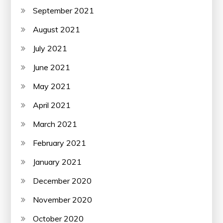
September 2021
August 2021
July 2021
June 2021
May 2021
April 2021
March 2021
February 2021
January 2021
December 2020
November 2020
October 2020