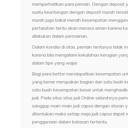
memperhatikan para pemain. Dengan deposit ya
suatu keuntungan dengan deposit murah terseb
murah juga bakal meraih kesempatan mengguna
pertaruhan tentu akan merasa aman karena ko
dilakukan dalam permainan.
Dalam kondisi di atas, pemain tentunya tidak 
karena bila mengalami kekalahan kerugian yang
dalam tipe yang wajar.
Bagi para bettor mendapatkan kesempatan unt
yang benar merupakan bagian dari satu buah k
satu buah kesempatan besar untuk menghasilk
judi. Pada situs situs judi Online seluruhnya 
sanggup main-main judi capsa dengan aturan 
ditentukan maka setiap meja judi capsa dapat
penggunaan dalam batasan tertentu.