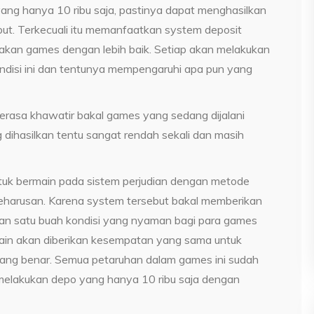
ng hanya 10 ribu saja, pastinya dapat menghasilkan
ut. Terkecuali itu memanfaatkan system deposit
kan games dengan lebih baik. Setiap akan melakukan
ndisi ini dan tentunya mempengaruhi apa pun yang
merasa khawatir bakal games yang sedang dijalani
 dihasilkan tentu sangat rendah sekali dan masih
uk bermain pada sistem perjudian dengan metode
eharusan. Karena system tersebut bakal memberikan
an satu buah kondisi yang nyaman bagi para games
pemain akan diberikan kesempatan yang sama untuk
yang benar. Semua petaruhan dalam games ini sudah
 melakukan depo yang hanya 10 ribu saja dengan