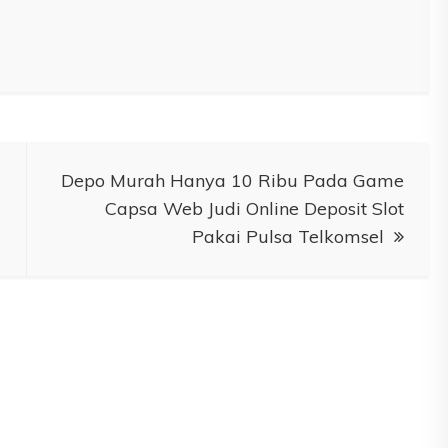
Depo Murah Hanya 10 Ribu Pada Game
Capsa Web Judi Online Deposit Slot
Pakai Pulsa Telkomsel