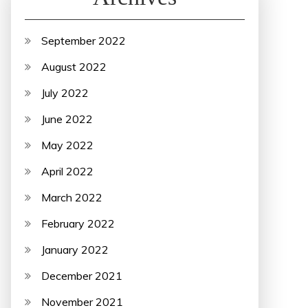
September 2022
August 2022
July 2022
June 2022
May 2022
April 2022
March 2022
February 2022
January 2022
December 2021
November 2021