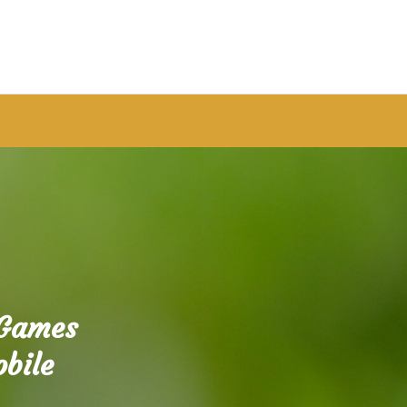
 Games
bile