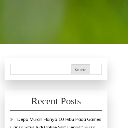
Search
Recent Posts
Depo Murah Hanya 10 Ribu Pada Games
Capsa Situs Judi Online Slot Deposit Pulsa