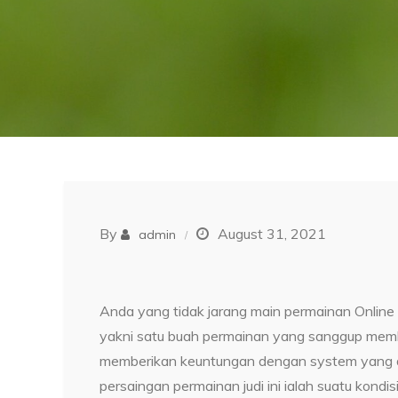
By
August 31, 2021
admin
Anda yang tidak jarang main permainan Online
yakni satu buah permainan yang sanggup mem
memberikan keuntungan dengan system yang di
persaingan permainan judi ini ialah suatu kondi