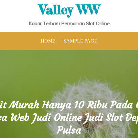
Valley WW
Kabar Terbaru Permainan Slot Online
HOME
SAMPLE PAGE
it Murah Hanya 10 Ribu Pada
a Web Judi Online Judi Slot De
Pulsa