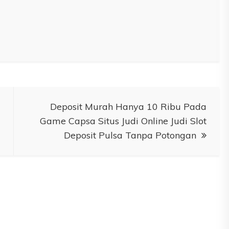
Deposit Murah Hanya 10 Ribu Pada
Game Capsa Situs Judi Online Judi Slot
Deposit Pulsa Tanpa Potongan