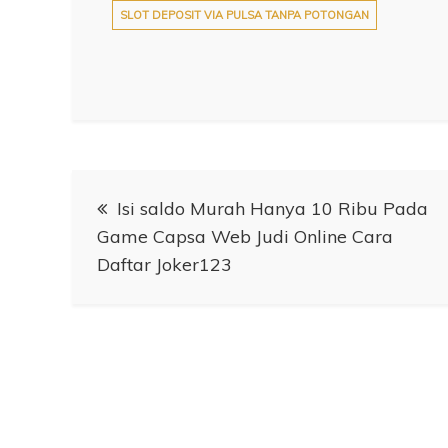
SLOT DEPOSIT VIA PULSA TANPA POTONGAN
Post
Isi saldo Murah Hanya 10 Ribu Pada
Game Capsa Web Judi Online Cara
navigation
Daftar Joker123