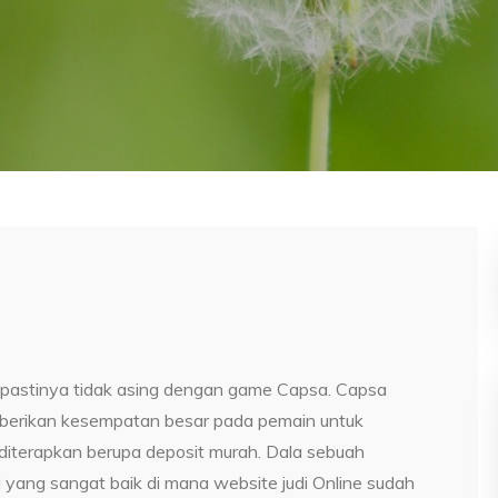
 pastinya tidak asing dengan game Capsa. Capsa
berikan kesempatan besar pada pemain untuk
terapkan berupa deposit murah. Dala sebuah
si yang sangat baik di mana website judi Online sudah