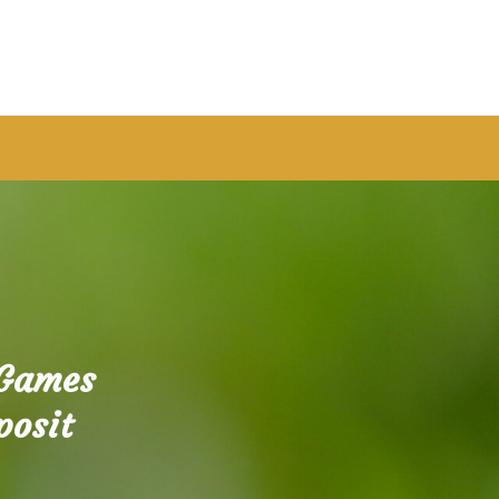
 Games
posit