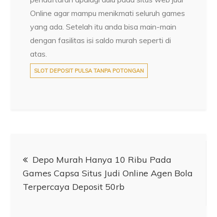
Online agar mampu menikmati seluruh games
yang ada. Setelah itu anda bisa main-main
dengan fasilitas isi saldo murah seperti di
atas.
SLOT DEPOSIT PULSA TANPA POTONGAN
Post
Depo Murah Hanya 10 Ribu Pada
navigation
Games Capsa Situs Judi Online Agen Bola
Terpercaya Deposit 50rb