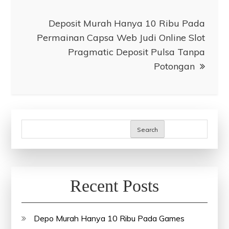
Deposit Murah Hanya 10 Ribu Pada
Permainan Capsa Web Judi Online Slot
Pragmatic Deposit Pulsa Tanpa
Potongan
Search
Recent Posts
Depo Murah Hanya 10 Ribu Pada Games