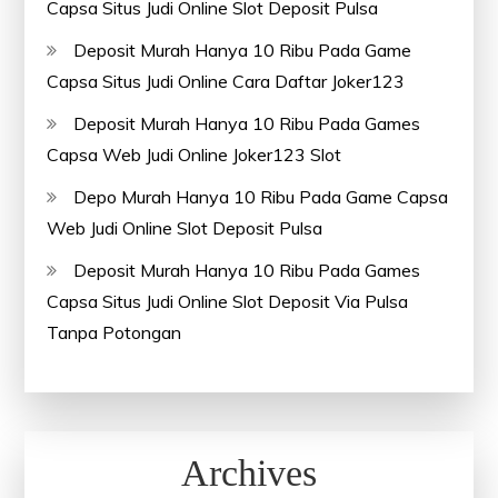
Capsa Situs Judi Online Slot Deposit Pulsa
Deposit Murah Hanya 10 Ribu Pada Game
Capsa Situs Judi Online Cara Daftar Joker123
Deposit Murah Hanya 10 Ribu Pada Games
Capsa Web Judi Online Joker123 Slot
Depo Murah Hanya 10 Ribu Pada Game Capsa
Web Judi Online Slot Deposit Pulsa
Deposit Murah Hanya 10 Ribu Pada Games
Capsa Situs Judi Online Slot Deposit Via Pulsa
Tanpa Potongan
Archives