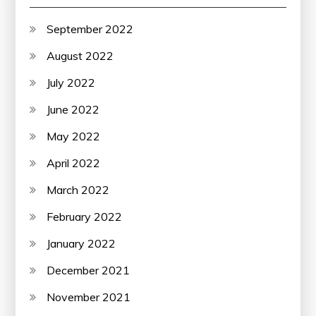
September 2022
August 2022
July 2022
June 2022
May 2022
April 2022
March 2022
February 2022
January 2022
December 2021
November 2021