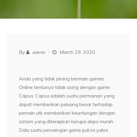
By
March 29, 2020
admin
Anda yang tidak jarang bermain games
Online tentunya tidak asing dengan game
Capsa. Capsa adalah suatu permainan yang
dapat memberikan peluang besar terhadap
pemain utk memberikan keuntungan dengan
sistem yang diterapkan berupa depo murah.
Dala suatu persaingan game judi ini yakni