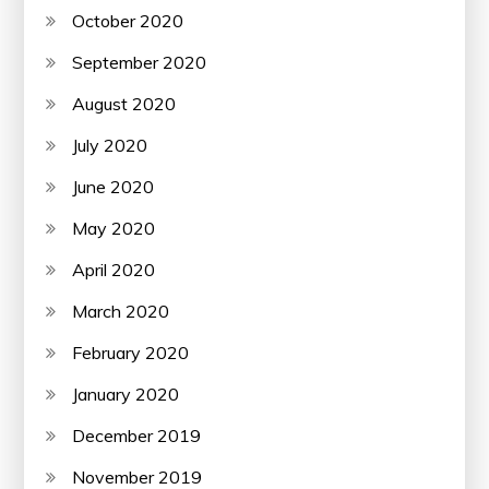
October 2020
September 2020
August 2020
July 2020
June 2020
May 2020
April 2020
March 2020
February 2020
January 2020
December 2019
November 2019