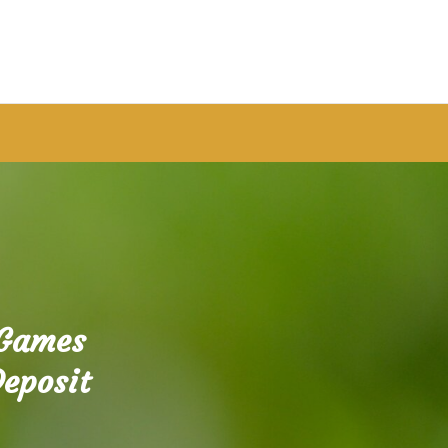
 Games
eposit