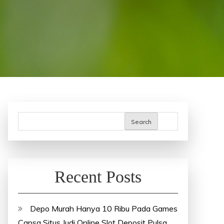
Search
Recent Posts
Depo Murah Hanya 10 Ribu Pada Games
Capsa Situs Judi Online Slot Deposit Pulsa