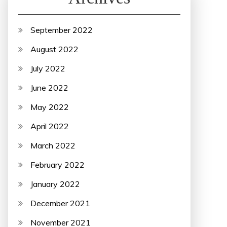
September 2022
August 2022
July 2022
June 2022
May 2022
April 2022
March 2022
February 2022
January 2022
December 2021
November 2021