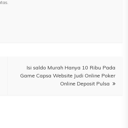
tas.
Isi saldo Murah Hanya 10 Ribu Pada
Game Capsa Website Judi Online Poker
Online Deposit Pulsa