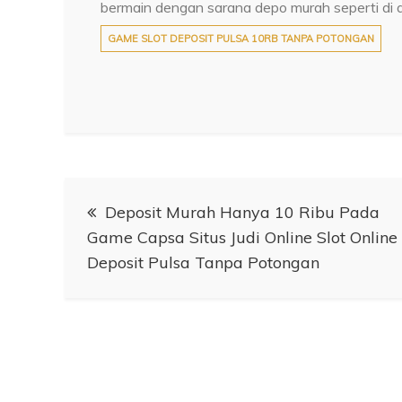
bermain dengan sarana depo murah seperti di a
GAME SLOT DEPOSIT PULSA 10RB TANPA POTONGAN
Post
Deposit Murah Hanya 10 Ribu Pada
Game Capsa Situs Judi Online Slot Online
navigation
Deposit Pulsa Tanpa Potongan