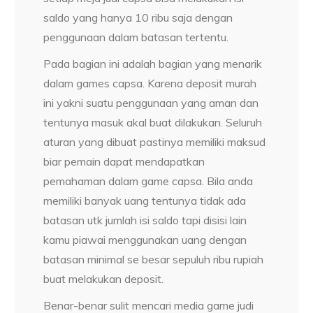
saldo yang hanya 10 ribu saja dengan
penggunaan dalam batasan tertentu.
Pada bagian ini adalah bagian yang menarik
dalam games capsa. Karena deposit murah
ini yakni suatu penggunaan yang aman dan
tentunya masuk akal buat dilakukan. Seluruh
aturan yang dibuat pastinya memiliki maksud
biar pemain dapat mendapatkan
pemahaman dalam game capsa. Bila anda
memiliki banyak uang tentunya tidak ada
batasan utk jumlah isi saldo tapi disisi lain
kamu piawai menggunakan uang dengan
batasan minimal se besar sepuluh ribu rupiah
buat melakukan deposit.
Benar-benar sulit mencari media game judi