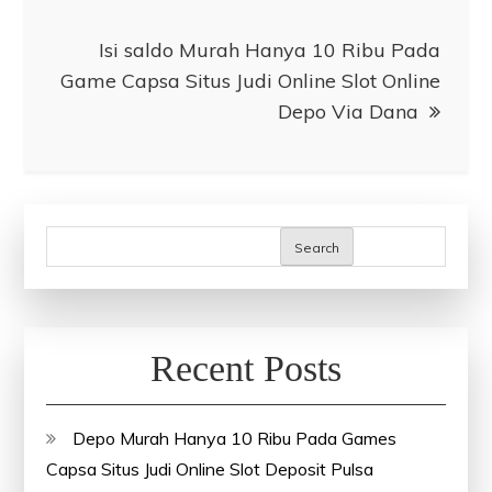
Isi saldo Murah Hanya 10 Ribu Pada
Game Capsa Situs Judi Online Slot Online
Depo Via Dana
Search
Recent Posts
Depo Murah Hanya 10 Ribu Pada Games
Capsa Situs Judi Online Slot Deposit Pulsa