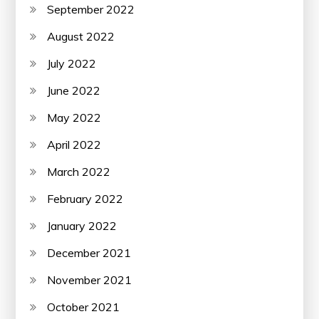
September 2022
August 2022
July 2022
June 2022
May 2022
April 2022
March 2022
February 2022
January 2022
December 2021
November 2021
October 2021