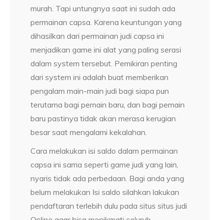
murah. Tapi untungnya saat ini sudah ada
permainan capsa. Karena keuntungan yang
dihasilkan dari permainan judi capsa ini
menjadikan game ini alat yang paling serasi
dalam system tersebut. Pemikiran penting
dari system ini adalah buat memberikan
pengalam main-main judi bagi siapa pun
terutama bagi pemain baru, dan bagi pemain
baru pastinya tidak akan merasa kerugian
besar saat mengalami kekalahan.
Cara melakukan isi saldo dalam permainan
capsa ini sama seperti game judi yang lain,
nyaris tidak ada perbedaan. Bagi anda yang
belum melakukan Isi saldo silahkan lakukan
pendaftaran terlebih dulu pada situs situs judi
Online agar bisa menikmati seluruh