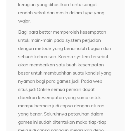
kerugian yang dihasilkan tentu sangat
rendah sekali dan masih dalam type yang
wajar.
Bagi para bettor memperoleh kesempatan
untuk main-main pada system perjudian
dengan metode yang benar ialah bagian dari
sebuah keharusan. Karena system tersebut
akan memberikan satu buah kesempatan
besar untuk membuahkan suatu kondisi yang
nyaman bagi para games judi. Pada web
situs judi Online semua pemain dapat
diberikan kesempatan yang sama untuk
mampu bermain judi capsa dengan aturan
yang benar. Seluruhnya petaruhan dalam
games ini sudah ditentukan maka tiap-tiap
meja judi capsa sanggup melakukan depo