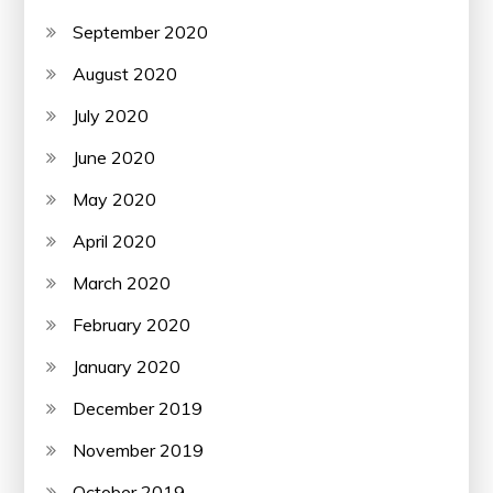
September 2020
August 2020
July 2020
June 2020
May 2020
April 2020
March 2020
February 2020
January 2020
December 2019
November 2019
October 2019