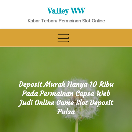
Skip
Valley WW
to
content
Kabar Terbaru Permainan Slot Online
Deposit Murah Hanya 10 Ribu
Pada Permainan Capsa Web
Judi Online Game Slot Deposit
Pulsa