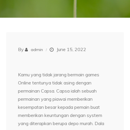
By
June 15, 2022
admin
Kamu yang tidak jarang bermain games
Online tentunya tidak asing dengan
permainan Capsa. Capsa ialah sebuah
permainan yang piawai memberikan
kesempatan besar kepada pemain buat
memberikan keuntungan dengan system
yang diterapkan berupa depo murah. Dala