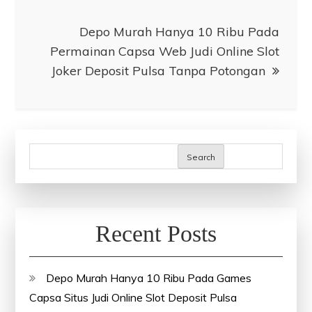
Depo Murah Hanya 10 Ribu Pada
Permainan Capsa Web Judi Online Slot
Joker Deposit Pulsa Tanpa Potongan
Search
Recent Posts
Depo Murah Hanya 10 Ribu Pada Games
Capsa Situs Judi Online Slot Deposit Pulsa