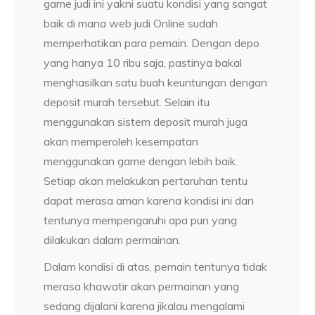
game judi ini yakni suatu kondisi yang sangat
baik di mana web judi Online sudah
memperhatikan para pemain. Dengan depo
yang hanya 10 ribu saja, pastinya bakal
menghasilkan satu buah keuntungan dengan
deposit murah tersebut. Selain itu
menggunakan sistem deposit murah juga
akan memperoleh kesempatan
menggunakan game dengan lebih baik.
Setiap akan melakukan pertaruhan tentu
dapat merasa aman karena kondisi ini dan
tentunya mempengaruhi apa pun yang
dilakukan dalam permainan.
Dalam kondisi di atas, pemain tentunya tidak
merasa khawatir akan permainan yang
sedang dijalani karena jikalau mengalami