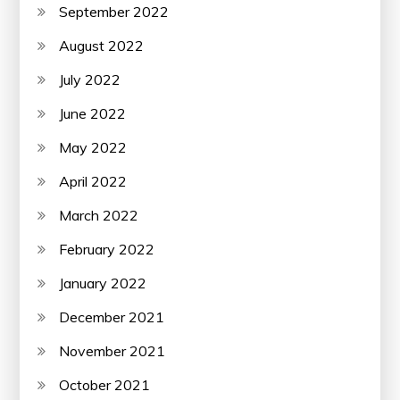
September 2022
August 2022
July 2022
June 2022
May 2022
April 2022
March 2022
February 2022
January 2022
December 2021
November 2021
October 2021