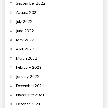
September 2022
August 2022
July 2022
June 2022
May 2022
April 2022
March 2022
February 2022
January 2022
December 2021
November 2021
October 2021