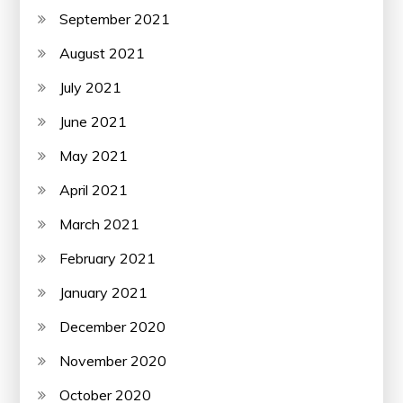
September 2021
August 2021
July 2021
June 2021
May 2021
April 2021
March 2021
February 2021
January 2021
December 2020
November 2020
October 2020