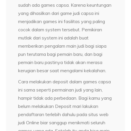
sudah ada games capsa. Karena keuntungan
yang dihasilkan dari game judi capsa ini
menjadikan games ini fasilitas yang paling
cocok dalam system tersebut. Pemikiran
mutlak dari system ini adalah buat
memberikan pengalam main judi bagi siapa
pun terutama bagi pemain baru, dan bagi
pemain baru pastinya tidak akan merasa
kerugian besar saat mengalami kekalahan.
Cara melakukan deposit dalam games capsa
ini sama seperti permainan judi yang lain,
hampir tidak ada perbedaan. Bagi kamu yang
belum melakukan Deposit mari lakukan
pendaftaran terlebih dahulu pada situs web
judi Online biar sanggup menikmati seluruh
games yang ada. Setelah itu anda bisa main