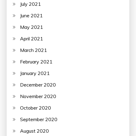
July 2021
June 2021
May 2021
April 2021
March 2021
February 2021
January 2021
December 2020
November 2020
October 2020
September 2020
August 2020