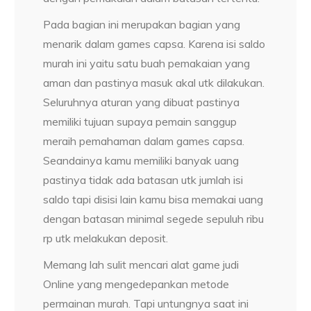
Pada bagian ini merupakan bagian yang
menarik dalam games capsa. Karena isi saldo
murah ini yaitu satu buah pemakaian yang
aman dan pastinya masuk akal utk dilakukan.
Seluruhnya aturan yang dibuat pastinya
memiliki tujuan supaya pemain sanggup
meraih pemahaman dalam games capsa.
Seandainya kamu memiliki banyak uang
pastinya tidak ada batasan utk jumlah isi
saldo tapi disisi lain kamu bisa memakai uang
dengan batasan minimal segede sepuluh ribu
rp utk melakukan deposit.
Memang lah sulit mencari alat game judi
Online yang mengedepankan metode
permainan murah. Tapi untungnya saat ini