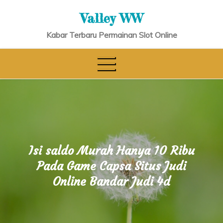
Skip
Valley WW
to
content
Kabar Terbaru Permainan Slot Online
Isi saldo Murah Hanya 10 Ribu
Pada Game Capsa Situs Judi
Online Bandar Judi 4d