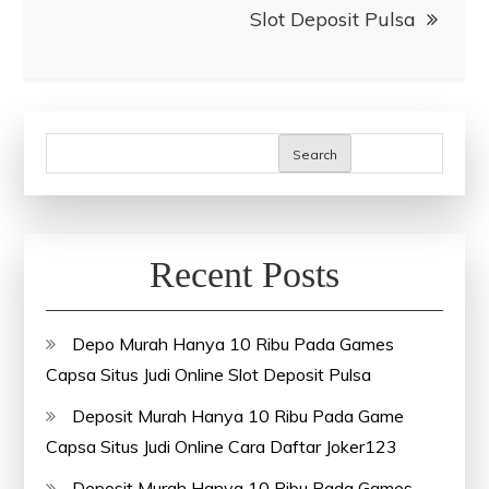
Slot Deposit Pulsa
Search
Recent Posts
Depo Murah Hanya 10 Ribu Pada Games
Capsa Situs Judi Online Slot Deposit Pulsa
Deposit Murah Hanya 10 Ribu Pada Game
Capsa Situs Judi Online Cara Daftar Joker123
Deposit Murah Hanya 10 Ribu Pada Games