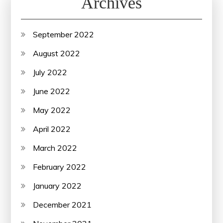
Archives
September 2022
August 2022
July 2022
June 2022
May 2022
April 2022
March 2022
February 2022
January 2022
December 2021