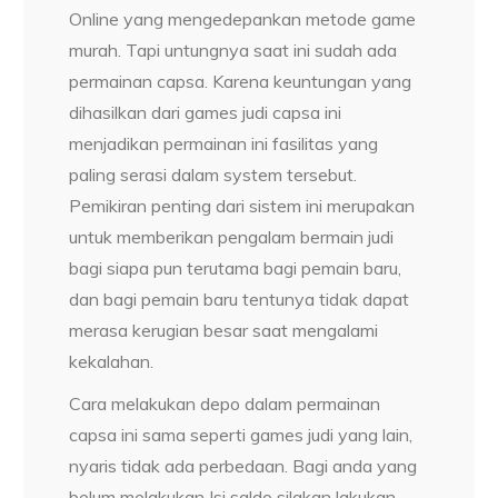
Online yang mengedepankan metode game
murah. Tapi untungnya saat ini sudah ada
permainan capsa. Karena keuntungan yang
dihasilkan dari games judi capsa ini
menjadikan permainan ini fasilitas yang
paling serasi dalam system tersebut.
Pemikiran penting dari sistem ini merupakan
untuk memberikan pengalam bermain judi
bagi siapa pun terutama bagi pemain baru,
dan bagi pemain baru tentunya tidak dapat
merasa kerugian besar saat mengalami
kekalahan.
Cara melakukan depo dalam permainan
capsa ini sama seperti games judi yang lain,
nyaris tidak ada perbedaan. Bagi anda yang
belum melakukan Isi saldo silakan lakukan