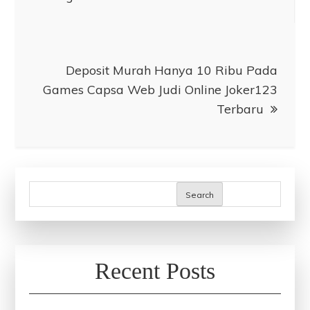
Deposit Murah Hanya 10 Ribu Pada
Games Capsa Web Judi Online Joker123
Terbaru
Search
Recent Posts