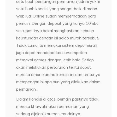
satu buah persaingan permainan judi ini yakni
satu buah kondisi yang sangat baik di mana
web judi Online sudah memperhatikan para
pemain. Dengan deposit yang hanya 10 ribu
saja, pastinya bakal menghasilkan sebuah
keuntungan dengan isi saldo murah tersebut.
Tidak cuma itu memakai sistem depo murah
juga dapat mendapatkan kesempatan
memakai games dengan lebih baik. Setiap
akan melakukan pertaruhan tentu dapat
merasa aman karena kondisi ini dan tentunya
mempengaruhi apa pun yang dilakukan dalam
permainan.
Dalam kondisi di atas, pemain pastinya tidak
merasa khawatir akan permainan yang
sedang dijalani karena seandainya