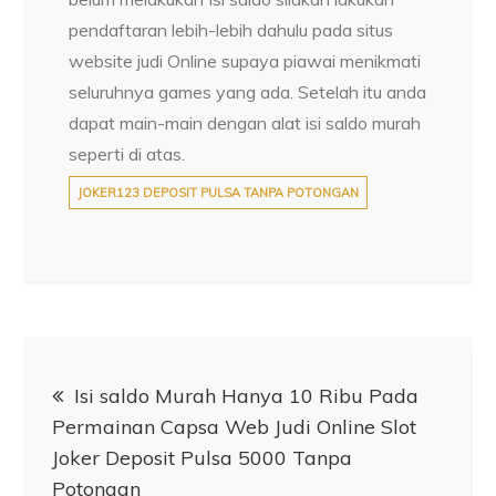
pendaftaran lebih-lebih dahulu pada situs
website judi Online supaya piawai menikmati
seluruhnya games yang ada. Setelah itu anda
dapat main-main dengan alat isi saldo murah
seperti di atas.
JOKER123 DEPOSIT PULSA TANPA POTONGAN
Post
Isi saldo Murah Hanya 10 Ribu Pada
navigation
Permainan Capsa Web Judi Online Slot
Joker Deposit Pulsa 5000 Tanpa
Potongan