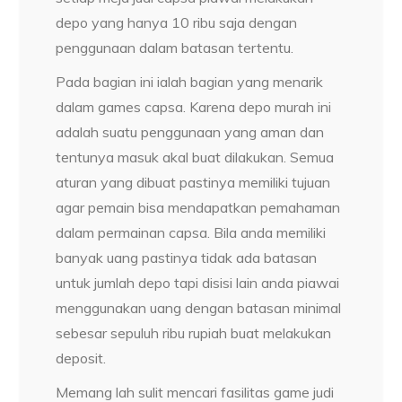
depo yang hanya 10 ribu saja dengan
penggunaan dalam batasan tertentu.
Pada bagian ini ialah bagian yang menarik
dalam games capsa. Karena depo murah ini
adalah suatu penggunaan yang aman dan
tentunya masuk akal buat dilakukan. Semua
aturan yang dibuat pastinya memiliki tujuan
agar pemain bisa mendapatkan pemahaman
dalam permainan capsa. Bila anda memiliki
banyak uang pastinya tidak ada batasan
untuk jumlah depo tapi disisi lain anda piawai
menggunakan uang dengan batasan minimal
sebesar sepuluh ribu rupiah buat melakukan
deposit.
Memang lah sulit mencari fasilitas game judi