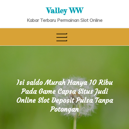
Skip
Valley WW
to
content
Kabar Terbaru Permainan Slot Online
Isi saldo Murah Hanya 10 Ribu
Pada Game Capsa Situs Judi
Online Slot Deposit Pulsa Tanpa
Potongan