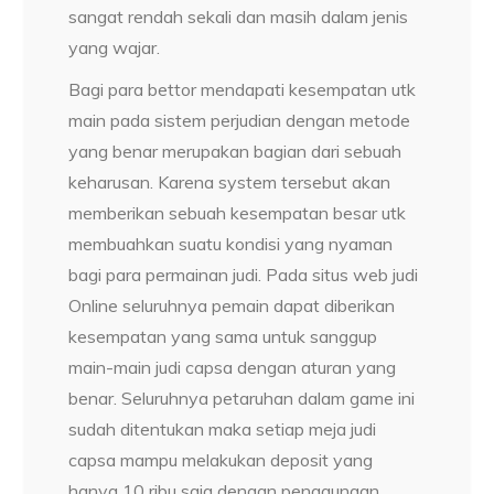
sangat rendah sekali dan masih dalam jenis
yang wajar.
Bagi para bettor mendapati kesempatan utk
main pada sistem perjudian dengan metode
yang benar merupakan bagian dari sebuah
keharusan. Karena system tersebut akan
memberikan sebuah kesempatan besar utk
membuahkan suatu kondisi yang nyaman
bagi para permainan judi. Pada situs web judi
Online seluruhnya pemain dapat diberikan
kesempatan yang sama untuk sanggup
main-main judi capsa dengan aturan yang
benar. Seluruhnya petaruhan dalam game ini
sudah ditentukan maka setiap meja judi
capsa mampu melakukan deposit yang
hanya 10 ribu saja dengan penggunaan