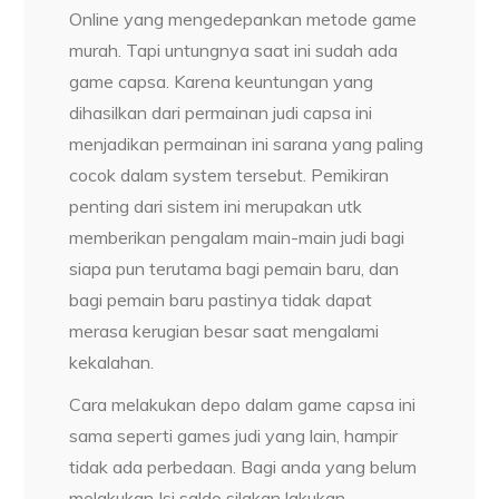
Online yang mengedepankan metode game
murah. Tapi untungnya saat ini sudah ada
game capsa. Karena keuntungan yang
dihasilkan dari permainan judi capsa ini
menjadikan permainan ini sarana yang paling
cocok dalam system tersebut. Pemikiran
penting dari sistem ini merupakan utk
memberikan pengalam main-main judi bagi
siapa pun terutama bagi pemain baru, dan
bagi pemain baru pastinya tidak dapat
merasa kerugian besar saat mengalami
kekalahan.
Cara melakukan depo dalam game capsa ini
sama seperti games judi yang lain, hampir
tidak ada perbedaan. Bagi anda yang belum
melakukan Isi saldo silakan lakukan