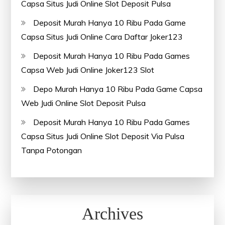
Capsa Situs Judi Online Slot Deposit Pulsa
Deposit Murah Hanya 10 Ribu Pada Game
Capsa Situs Judi Online Cara Daftar Joker123
Deposit Murah Hanya 10 Ribu Pada Games
Capsa Web Judi Online Joker123 Slot
Depo Murah Hanya 10 Ribu Pada Game Capsa
Web Judi Online Slot Deposit Pulsa
Deposit Murah Hanya 10 Ribu Pada Games
Capsa Situs Judi Online Slot Deposit Via Pulsa
Tanpa Potongan
Archives