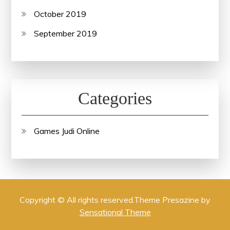
October 2019
September 2019
Categories
Games Judi Online
Copyright © All rights reserved.Theme Presazine by
Sensational Theme