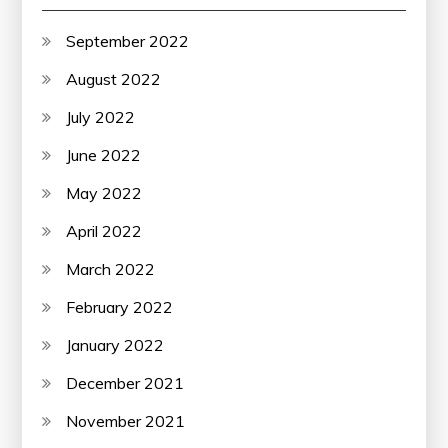
September 2022
August 2022
July 2022
June 2022
May 2022
April 2022
March 2022
February 2022
January 2022
December 2021
November 2021