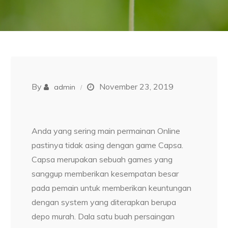
By
November 23, 2019
admin
Anda yang sering main permainan Online
pastinya tidak asing dengan game Capsa.
Capsa merupakan sebuah games yang
sanggup memberikan kesempatan besar
pada pemain untuk memberikan keuntungan
dengan system yang diterapkan berupa
depo murah. Dala satu buah persaingan