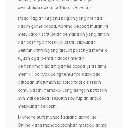
pemakaian dalam batasan tertentu.
Pada bagian ini yaitu bagian yang menarik
dalam game capsa. Karena deposit murah ini
merupakan satu buah pemakaian yang aman
dan pastinya masuk akal utk dilakukan.
Seluruh aturan yang dibuat pastinya memiliki
tujuan agar pemain dapat meraih
pemahaman dalam games capsa. Jika kamu
memiliki banyak uang tentunya tidak ada
batasan utk jumlah isi saldo tapi disisi lain
kamu dapat memakai uang dengan batasan
minimal sebesar sepuluh ribu rupiah untuk
melakukan deposit.
Memang sulit mencari sarana game judi
Online yang mengedepankan metode game