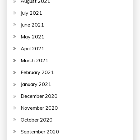
August 2021
July 2021
June 2021
May 2021
April 2021
March 2021
February 2021
January 2021
December 2020
November 2020
October 2020
September 2020