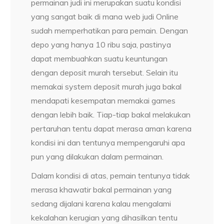
permainan judi ini merupakan suatu kondisi
yang sangat baik di mana web judi Online
sudah memperhatikan para pemain. Dengan
depo yang hanya 10 ribu saja, pastinya
dapat membuahkan suatu keuntungan
dengan deposit murah tersebut. Selain itu
memakai system deposit murah juga bakal
mendapati kesempatan memakai games
dengan lebih baik. Tiap-tiap bakal melakukan
pertaruhan tentu dapat merasa aman karena
kondisi ini dan tentunya mempengaruhi apa
pun yang dilakukan dalam permainan.
Dalam kondisi di atas, pemain tentunya tidak
merasa khawatir bakal permainan yang
sedang dijalani karena kalau mengalami
kekalahan kerugian yang dihasilkan tentu