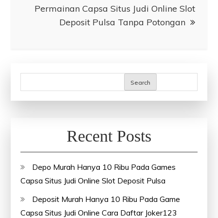
Permainan Capsa Situs Judi Online Slot
Deposit Pulsa Tanpa Potongan
Search
Recent Posts
Depo Murah Hanya 10 Ribu Pada Games
Capsa Situs Judi Online Slot Deposit Pulsa
Deposit Murah Hanya 10 Ribu Pada Game
Capsa Situs Judi Online Cara Daftar Joker123