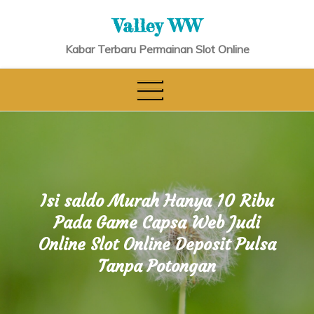
Skip
Valley WW
to
content
Kabar Terbaru Permainan Slot Online
Isi saldo Murah Hanya 10 Ribu
Pada Game Capsa Web Judi
Online Slot Online Deposit Pulsa
Tanpa Potongan