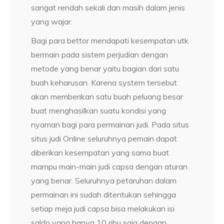
sangat rendah sekali dan masih dalam jenis
yang wajar.
Bagi para bettor mendapati kesempatan utk
bermain pada sistem perjudian dengan
metode yang benar yaitu bagian dari satu
buah keharusan. Karena system tersebut
akan memberikan satu buah peluang besar
buat menghasilkan suatu kondisi yang
nyaman bagi para permainan judi. Pada situs
situs judi Online seluruhnya pemain dapat
diberikan kesempatan yang sama buat
mampu main-main judi capsa dengan aturan
yang benar. Seluruhnya petaruhan dalam
permainan ini sudah ditentukan sehingga
setiap meja judi capsa bisa melakukan isi
saldo yang hanya 10 ribu saja dengan