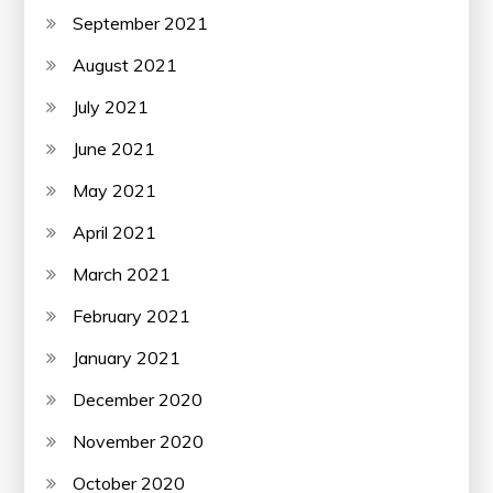
September 2021
August 2021
July 2021
June 2021
May 2021
April 2021
March 2021
February 2021
January 2021
December 2020
November 2020
October 2020