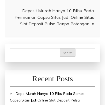
Deposit Murah Hanya 10 Ribu Pada
Permainan Capsa Situs Judi Online Situs
Slot Deposit Pulsa Tanpa Potongan
Search
Recent Posts
Depo Murah Hanya 10 Ribu Pada Games
Capsa Situs Judi Online Slot Deposit Pulsa