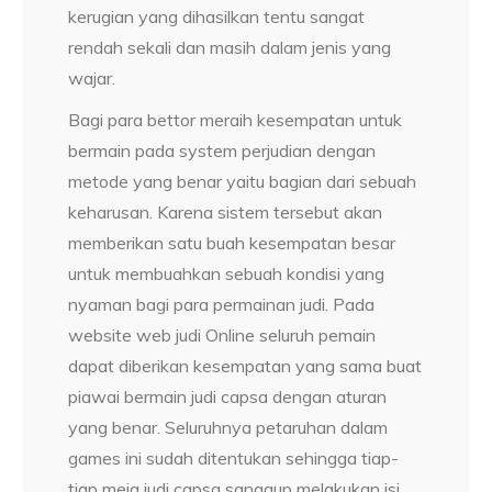
kerugian yang dihasilkan tentu sangat
rendah sekali dan masih dalam jenis yang
wajar.
Bagi para bettor meraih kesempatan untuk
bermain pada system perjudian dengan
metode yang benar yaitu bagian dari sebuah
keharusan. Karena sistem tersebut akan
memberikan satu buah kesempatan besar
untuk membuahkan sebuah kondisi yang
nyaman bagi para permainan judi. Pada
website web judi Online seluruh pemain
dapat diberikan kesempatan yang sama buat
piawai bermain judi capsa dengan aturan
yang benar. Seluruhnya petaruhan dalam
games ini sudah ditentukan sehingga tiap-
tiap meja judi capsa sanggup melakukan isi