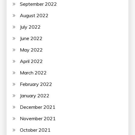
September 2022
August 2022
July 2022
June 2022
May 2022
April 2022
March 2022
February 2022
January 2022
December 2021
November 2021
October 2021