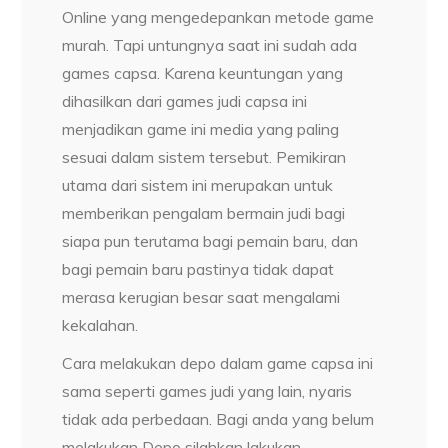
Online yang mengedepankan metode game
murah. Tapi untungnya saat ini sudah ada
games capsa. Karena keuntungan yang
dihasilkan dari games judi capsa ini
menjadikan game ini media yang paling
sesuai dalam sistem tersebut. Pemikiran
utama dari sistem ini merupakan untuk
memberikan pengalam bermain judi bagi
siapa pun terutama bagi pemain baru, dan
bagi pemain baru pastinya tidak dapat
merasa kerugian besar saat mengalami
kekalahan.
Cara melakukan depo dalam game capsa ini
sama seperti games judi yang lain, nyaris
tidak ada perbedaan. Bagi anda yang belum
melakukan Depo silahkan lakukan