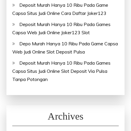
Deposit Murah Hanya 10 Ribu Pada Game
Capsa Situs Judi Online Cara Daftar Joker123
Deposit Murah Hanya 10 Ribu Pada Games
Capsa Web Judi Online Joker123 Slot
Depo Murah Hanya 10 Ribu Pada Game Capsa
Web Judi Online Slot Deposit Pulsa
Deposit Murah Hanya 10 Ribu Pada Games
Capsa Situs Judi Online Slot Deposit Via Pulsa
Tanpa Potongan
Archives