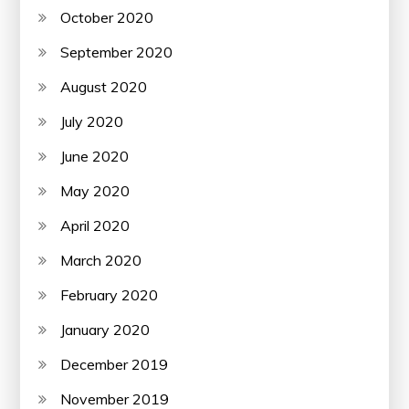
October 2020
September 2020
August 2020
July 2020
June 2020
May 2020
April 2020
March 2020
February 2020
January 2020
December 2019
November 2019