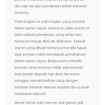
ribu saja dengan pemakaian dalam batasan
tertentu.
Pada bagian ini yaitu bagian yang menarik
dalam game capsa. Karena isi saldo murah ini
ialah sebuah pemakaian yang aman dan
tentunya masuk akal utk dilakukan. Seluruh
aturan yang dibuat tentunya memiliki tujuan
agar pemain mahir mendapati pemahaman
dalam game capsa. Jikalau kamu memiliki
banyak uang tentunya tidak ada batasan
buat jumlah deposit tapi disisi lain kamu
sanggup memanfaatkan uang dengan
batasan minimal sebesar sepuluh ribu rp buat
melakukan deposit.
Benar-benar sulit mencari alat games judi