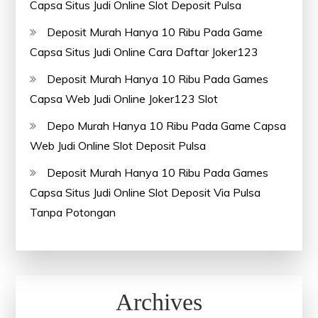
Capsa Situs Judi Online Slot Deposit Pulsa
Deposit Murah Hanya 10 Ribu Pada Game
Capsa Situs Judi Online Cara Daftar Joker123
Deposit Murah Hanya 10 Ribu Pada Games
Capsa Web Judi Online Joker123 Slot
Depo Murah Hanya 10 Ribu Pada Game Capsa
Web Judi Online Slot Deposit Pulsa
Deposit Murah Hanya 10 Ribu Pada Games
Capsa Situs Judi Online Slot Deposit Via Pulsa
Tanpa Potongan
Archives