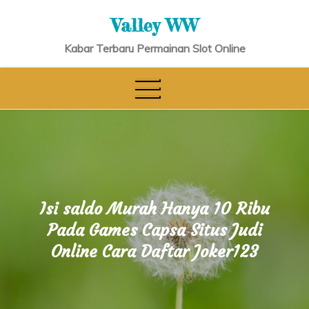
Skip
Valley WW
to
content
Kabar Terbaru Permainan Slot Online
Isi saldo Murah Hanya 10 Ribu
Pada Games Capsa Situs Judi
Online Cara Daftar Joker123