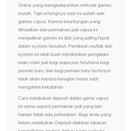
Online yang mengedepankan metode games
murah. Tapi untungnya saat ini sudah ada
games capsa. Karena keuntungan yang
dihasilkan dari permainan judi capsa ini
menjadikan games ini alat yang paling tepat
dalam system tersebut. Pemikiran mutlak dari
system ini ialah buat memberikan pengalam
main-main judi bagi siapa pun terutama bagi
pemain baru, dan bagi pemain baru tentunya
tidak akan merasa kerugian besar saat
mengalami kekalahan.
Cara melakukan deposit dalam game capsa
ini sama seperti permainan judi yang lain,
hampir tidak ada perbedaan. Bagi anda yang
belum melakukan Deposit silahkan lakukan
pendaftaran apalagi dahulu pada website