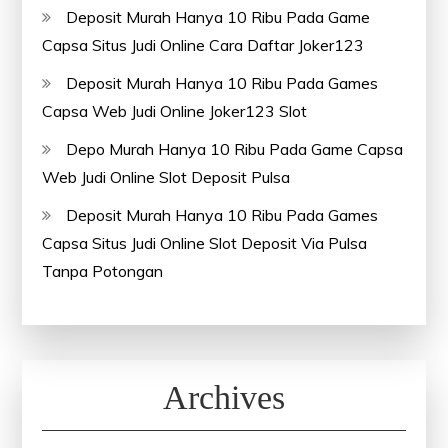
Deposit Murah Hanya 10 Ribu Pada Game
Capsa Situs Judi Online Cara Daftar Joker123
Deposit Murah Hanya 10 Ribu Pada Games
Capsa Web Judi Online Joker123 Slot
Depo Murah Hanya 10 Ribu Pada Game Capsa
Web Judi Online Slot Deposit Pulsa
Deposit Murah Hanya 10 Ribu Pada Games
Capsa Situs Judi Online Slot Deposit Via Pulsa
Tanpa Potongan
Archives