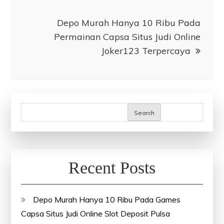
Depo Murah Hanya 10 Ribu Pada
Permainan Capsa Situs Judi Online
Joker123 Terpercaya
Search
Recent Posts
Depo Murah Hanya 10 Ribu Pada Games
Capsa Situs Judi Online Slot Deposit Pulsa