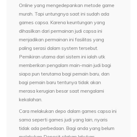
Online yang mengedepankan metode game
murah. Tapi untungnya saat ini sudah ada
games capsa. Karena keuntungan yang
dihasilkan dari permainan judi capsa ini
menjadikan permainan ini fasilitas yang
paling serasi dalam system tersebut.
Pemikiran utama dari sistem ini ialah utk
memberikan pengalam main-main judi bagi
siapa pun terutama bagi pemain baru, dan
bagi pemain baru tentunya tidak akan
merasa kerugian besar saat mengalami
kekalahan.
Cara melakukan depo dalam games capsa ini
sama seperti games judi yang lain, nyaris
tidak ada perbedaan. Bagi anda yang belum
melakukan Deposit silakan lakukan