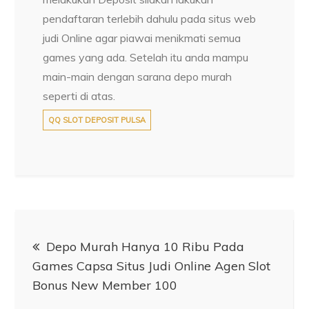
pendaftaran terlebih dahulu pada situs web
judi Online agar piawai menikmati semua
games yang ada. Setelah itu anda mampu
main-main dengan sarana depo murah
seperti di atas.
QQ SLOT DEPOSIT PULSA
Post
Depo Murah Hanya 10 Ribu Pada
navigation
Games Capsa Situs Judi Online Agen Slot
Bonus New Member 100