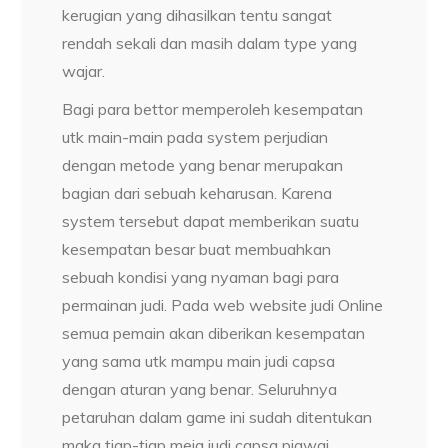
kerugian yang dihasilkan tentu sangat
rendah sekali dan masih dalam type yang
wajar.
Bagi para bettor memperoleh kesempatan
utk main-main pada system perjudian
dengan metode yang benar merupakan
bagian dari sebuah keharusan. Karena
system tersebut dapat memberikan suatu
kesempatan besar buat membuahkan
sebuah kondisi yang nyaman bagi para
permainan judi. Pada web website judi Online
semua pemain akan diberikan kesempatan
yang sama utk mampu main judi capsa
dengan aturan yang benar. Seluruhnya
petaruhan dalam game ini sudah ditentukan
maka tiap-tiap meja judi capsa piawai