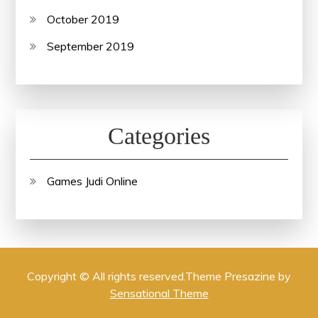
October 2019
September 2019
Categories
Games Judi Online
Copyright © All rights reserved.Theme Presazine by
Sensational Theme