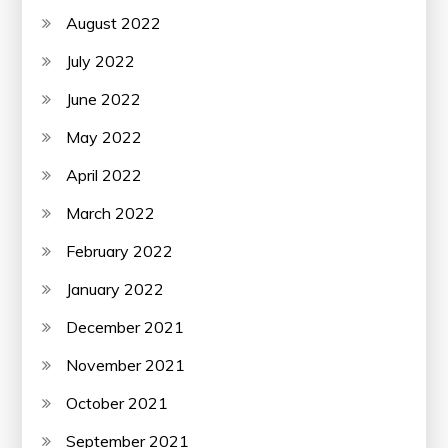
August 2022
July 2022
June 2022
May 2022
April 2022
March 2022
February 2022
January 2022
December 2021
November 2021
October 2021
September 2021