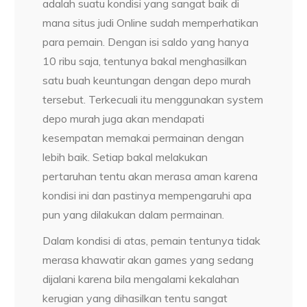
adalah suatu kondisi yang sangat baik di
mana situs judi Online sudah memperhatikan
para pemain. Dengan isi saldo yang hanya
10 ribu saja, tentunya bakal menghasilkan
satu buah keuntungan dengan depo murah
tersebut. Terkecuali itu menggunakan system
depo murah juga akan mendapati
kesempatan memakai permainan dengan
lebih baik. Setiap bakal melakukan
pertaruhan tentu akan merasa aman karena
kondisi ini dan pastinya mempengaruhi apa
pun yang dilakukan dalam permainan.
Dalam kondisi di atas, pemain tentunya tidak
merasa khawatir akan games yang sedang
dijalani karena bila mengalami kekalahan
kerugian yang dihasilkan tentu sangat