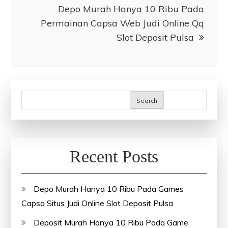
Depo Murah Hanya 10 Ribu Pada
Permainan Capsa Web Judi Online Qq
Slot Deposit Pulsa
Search
Recent Posts
Depo Murah Hanya 10 Ribu Pada Games
Capsa Situs Judi Online Slot Deposit Pulsa
Deposit Murah Hanya 10 Ribu Pada Game