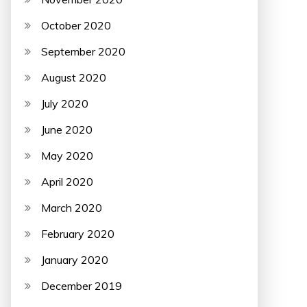
October 2020
September 2020
August 2020
July 2020
June 2020
May 2020
April 2020
March 2020
February 2020
January 2020
December 2019