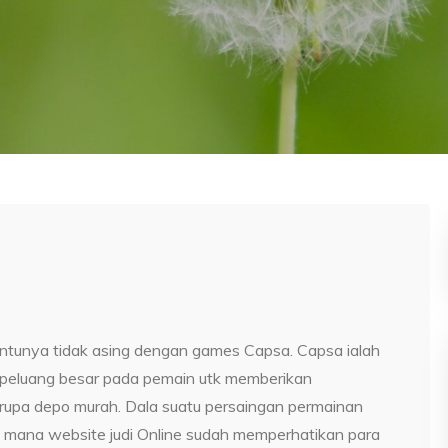
ntunya tidak asing dengan games Capsa. Capsa ialah
peluang besar pada pemain utk memberikan
rupa depo murah. Dala suatu persaingan permainan
 di mana website judi Online sudah memperhatikan para