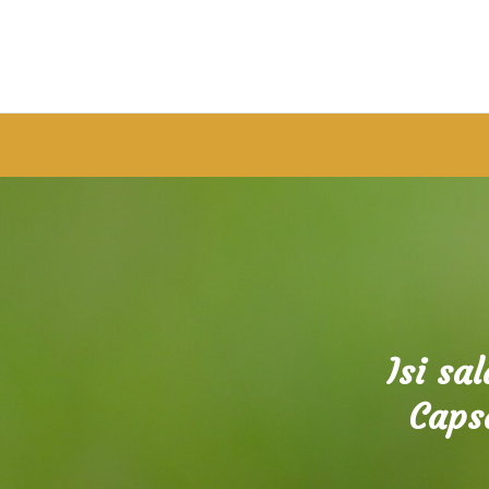
Skip
to
content
Isi s
Caps