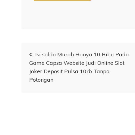
Post
Isi saldo Murah Hanya 10 Ribu Pada
Game Capsa Website Judi Online Slot
navigation
Joker Deposit Pulsa 10rb Tanpa
Potongan