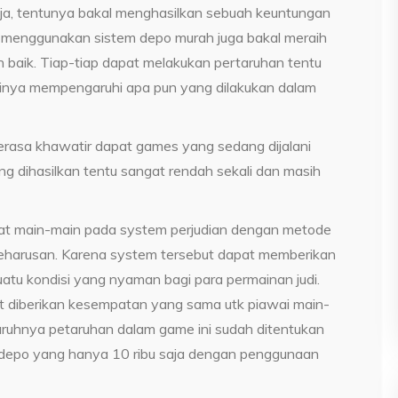
ja, tentunya bakal menghasilkan sebuah keuntungan
u menggunakan sistem depo murah juga bakal meraih
aik. Tiap-tiap dapat melakukan pertaruhan tentu
tinya mempengaruhi apa pun yang dilakukan dalam
merasa khawatir dapat games yang sedang dijalani
g dihasilkan tentu sangat rendah sekali dan masih
at main-main pada system perjudian dengan metode
keharusan. Karena system tersebut dapat memberikan
tu kondisi yang nyaman bagi para permainan judi.
at diberikan kesempatan yang sama utk piawai main-
uruhnya petaruhan dalam game ini sudah ditentukan
n depo yang hanya 10 ribu saja dengan penggunaan