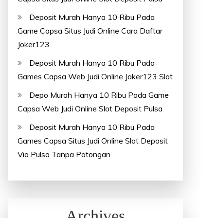
Deposit Murah Hanya 10 Ribu Pada
Game Capsa Situs Judi Online Cara Daftar
Joker123
Deposit Murah Hanya 10 Ribu Pada
Games Capsa Web Judi Online Joker123 Slot
Depo Murah Hanya 10 Ribu Pada Game
Capsa Web Judi Online Slot Deposit Pulsa
Deposit Murah Hanya 10 Ribu Pada
Games Capsa Situs Judi Online Slot Deposit
Via Pulsa Tanpa Potongan
Archives