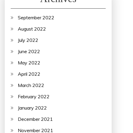
September 2022
August 2022
July 2022
June 2022
May 2022
April 2022
March 2022
February 2022
January 2022
December 2021
November 2021