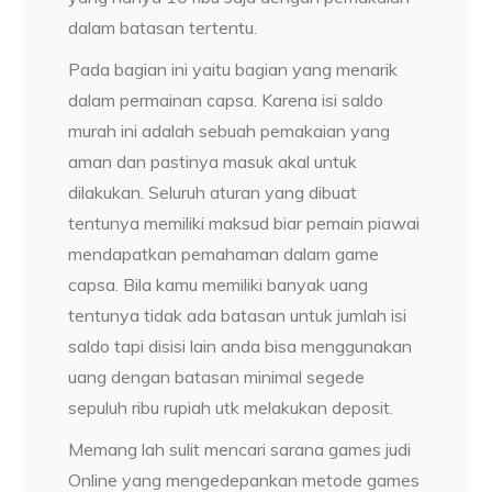
dalam batasan tertentu.
Pada bagian ini yaitu bagian yang menarik
dalam permainan capsa. Karena isi saldo
murah ini adalah sebuah pemakaian yang
aman dan pastinya masuk akal untuk
dilakukan. Seluruh aturan yang dibuat
tentunya memiliki maksud biar pemain piawai
mendapatkan pemahaman dalam game
capsa. Bila kamu memiliki banyak uang
tentunya tidak ada batasan untuk jumlah isi
saldo tapi disisi lain anda bisa menggunakan
uang dengan batasan minimal segede
sepuluh ribu rupiah utk melakukan deposit.
Memang lah sulit mencari sarana games judi
Online yang mengedepankan metode games