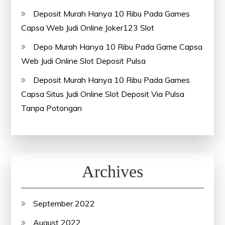
Deposit Murah Hanya 10 Ribu Pada Games
Capsa Web Judi Online Joker123 Slot
Depo Murah Hanya 10 Ribu Pada Game Capsa
Web Judi Online Slot Deposit Pulsa
Deposit Murah Hanya 10 Ribu Pada Games
Capsa Situs Judi Online Slot Deposit Via Pulsa
Tanpa Potongan
Archives
September 2022
August 2022