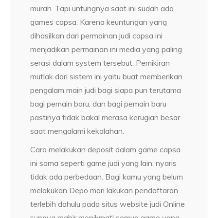
murah. Tapi untungnya saat ini sudah ada
games capsa. Karena keuntungan yang
dihasilkan dari permainan judi capsa ini
menjadikan permainan ini media yang paling
serasi dalam system tersebut. Pemikiran
mutlak dari sistem ini yaitu buat memberikan
pengalam main judi bagi siapa pun terutama
bagi pemain baru, dan bagi pemain baru
pastinya tidak bakal merasa kerugian besar
saat mengalami kekalahan.
Cara melakukan deposit dalam game capsa
ini sama seperti game judi yang lain, nyaris
tidak ada perbedaan. Bagi kamu yang belum
melakukan Depo mari lakukan pendaftaran
terlebih dahulu pada situs website judi Online
supaya mahir menikmati semua game yang