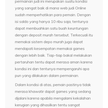
permainan judi ini merupakan suatu kondisi
yang sangat baik di mana web judi Online
sudah memperhatikan para pemain. Dengan
isi saldo yang hanya 10 ribu saja, tentunya
dapat membuahkan satu buah keuntungan
dengan deposit murah tersebut. Terkecuali itu
memakai sistem depo murah juga dapat
mendapati kesempatan memakai games
dengan lebih baik. Tiap-tiap bakal melakukan
pertaruhan tentu dapat merasa aman karena
kondisi ini dan tentunya mempengaruhi apa
pun yang dilakukan dalam permainan.
Dalam kondisi di atas, pemain pastinya tidak
merasa khawatir dapat games yang sedang
dijalani karena apabila mengalami kekalahan
kerugian yang dihasilkan tentu sangat