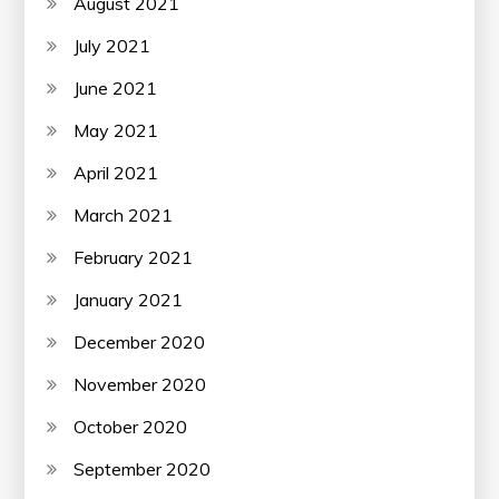
August 2021
July 2021
June 2021
May 2021
April 2021
March 2021
February 2021
January 2021
December 2020
November 2020
October 2020
September 2020