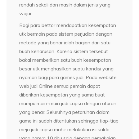
rendah sekali dan masih dalam jenis yang
wajar.
Bagi para bettor mendapatkan kesempatan
utk bermain pada sistem perjudian dengan
metode yang benar ialah bagian dari satu
buah keharusan. Karena sistem tersebut
bakal memberikan satu buah kesempatan
besar utk menghasilkan suatu kondisi yang
nyaman bagi para games judi. Pada website
web judi Online semua pemain dapat
diberikan kesempatan yang sama buat
mampu main-main judi capsa dengan aturan
yang benar. Seluruhnya petaruhan dalam
game ini sudah ditentukan sehingga tiap-tiap
meja judi capsa mahir melakukan isi saldo
yang hanya 10 ribu saja dengan pemakaian