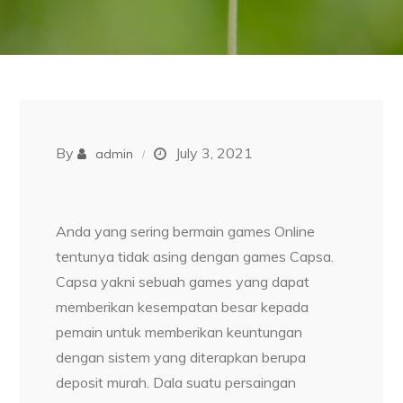
By
July 3, 2021
admin
Anda yang sering bermain games Online
tentunya tidak asing dengan games Capsa.
Capsa yakni sebuah games yang dapat
memberikan kesempatan besar kepada
pemain untuk memberikan keuntungan
dengan sistem yang diterapkan berupa
deposit murah. Dala suatu persaingan