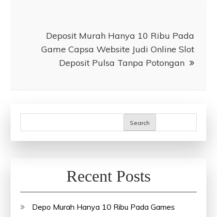
Deposit Murah Hanya 10 Ribu Pada
Game Capsa Website Judi Online Slot
Deposit Pulsa Tanpa Potongan
Search
Recent Posts
Depo Murah Hanya 10 Ribu Pada Games