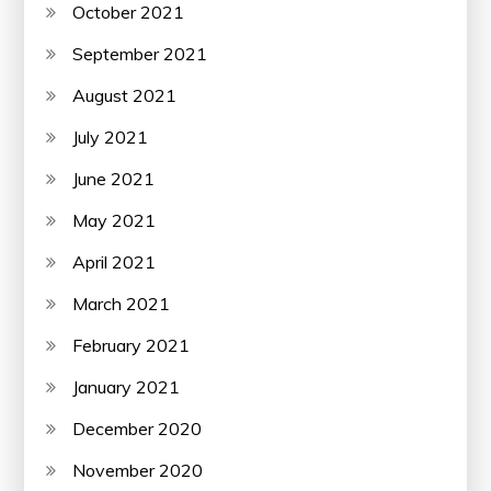
October 2021
September 2021
August 2021
July 2021
June 2021
May 2021
April 2021
March 2021
February 2021
January 2021
December 2020
November 2020