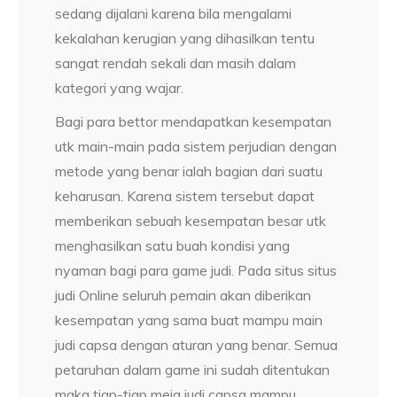
sedang dijalani karena bila mengalami
kekalahan kerugian yang dihasilkan tentu
sangat rendah sekali dan masih dalam
kategori yang wajar.
Bagi para bettor mendapatkan kesempatan
utk main-main pada sistem perjudian dengan
metode yang benar ialah bagian dari suatu
keharusan. Karena sistem tersebut dapat
memberikan sebuah kesempatan besar utk
menghasilkan satu buah kondisi yang
nyaman bagi para game judi. Pada situs situs
judi Online seluruh pemain akan diberikan
kesempatan yang sama buat mampu main
judi capsa dengan aturan yang benar. Semua
petaruhan dalam game ini sudah ditentukan
maka tiap-tiap meja judi capsa mampu