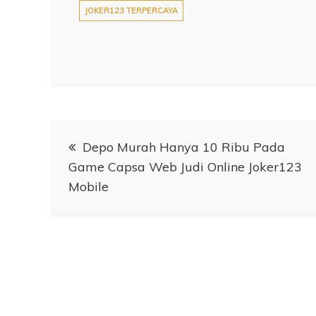
JOKER123 TERPERCAYA
Post
Depo Murah Hanya 10 Ribu Pada
Game Capsa Web Judi Online Joker123
navigation
Mobile