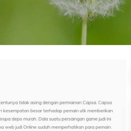
 tentunya tidak asing dengan permainan Capsa. Capsa
n kesempatan besar terhadap pemain utk memberikan
upa depo murah. Dala suatu persaingan game judi ini
ana web judi Online sudah memperhatikan para pemain.