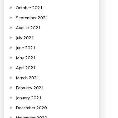
October 2021
September 2021
August 2021
July 2021
June 2021
May 2021
April 2021
March 2021
February 2021
January 2021
December 2020
November 2020