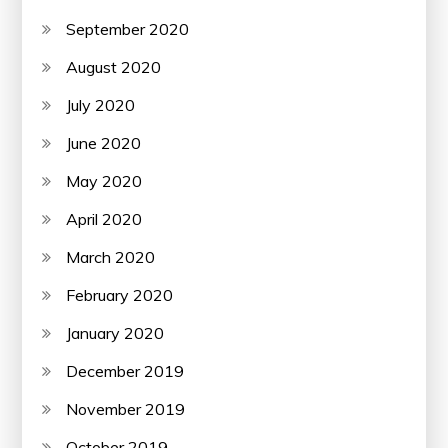
September 2020
August 2020
July 2020
June 2020
May 2020
April 2020
March 2020
February 2020
January 2020
December 2019
November 2019
October 2019