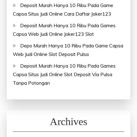
Deposit Murah Hanya 10 Ribu Pada Game
Capsa Situs Judi Online Cara Daftar Joker123
Deposit Murah Hanya 10 Ribu Pada Games
Capsa Web Judi Online Joker123 Slot
Depo Murah Hanya 10 Ribu Pada Game Capsa
Web Judi Online Slot Deposit Pulsa
Deposit Murah Hanya 10 Ribu Pada Games
Capsa Situs Judi Online Slot Deposit Via Pulsa
Tanpa Potongan
Archives