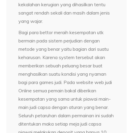
kekalahan kerugian yang dihasilkan tentu
sangat rendah sekali dan masih dalam jenis
yang wajar.
Bagi para bettor meraih kesempatan utk
bermain pada sistem perjudian dengan
metode yang benar yaitu bagian dari suatu
keharusan. Karena system tersebut akan
memberikan sebuah peluang besar buat
menghasilkan suatu kondisi yang nyaman
bagi para games judi. Pada website web judi
Online semua pemain bakal diberikan
kesempatan yang sama untuk piawai main-
main judi capsa dengan aturan yang benar.
Seluruh petaruhan dalam permainan ini sudah
ditentukan maka setiap meja judi capsa
piawai melakukan deposit yang hanya 10