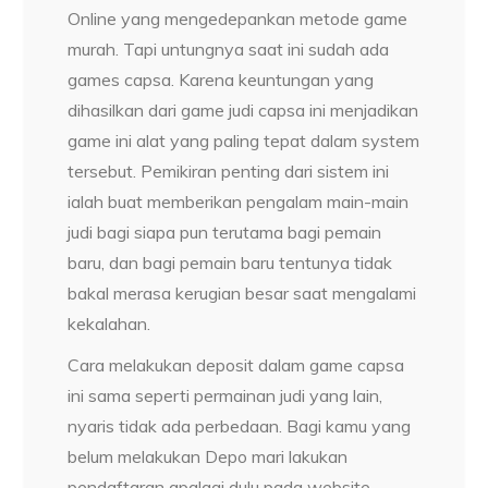
Online yang mengedepankan metode game
murah. Tapi untungnya saat ini sudah ada
games capsa. Karena keuntungan yang
dihasilkan dari game judi capsa ini menjadikan
game ini alat yang paling tepat dalam system
tersebut. Pemikiran penting dari sistem ini
ialah buat memberikan pengalam main-main
judi bagi siapa pun terutama bagi pemain
baru, dan bagi pemain baru tentunya tidak
bakal merasa kerugian besar saat mengalami
kekalahan.
Cara melakukan deposit dalam game capsa
ini sama seperti permainan judi yang lain,
nyaris tidak ada perbedaan. Bagi kamu yang
belum melakukan Depo mari lakukan
pendaftaran apalagi dulu pada website