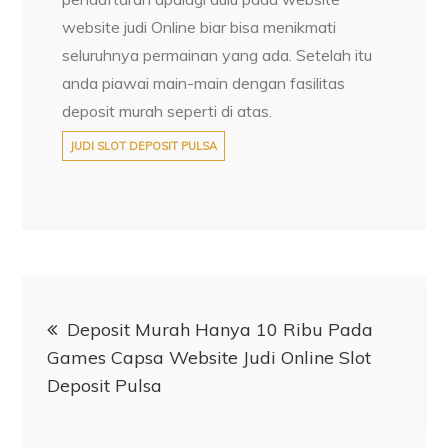
website judi Online biar bisa menikmati
seluruhnya permainan yang ada. Setelah itu
anda piawai main-main dengan fasilitas
deposit murah seperti di atas.
JUDI SLOT DEPOSIT PULSA
Post
Deposit Murah Hanya 10 Ribu Pada
navigation
Games Capsa Website Judi Online Slot
Deposit Pulsa