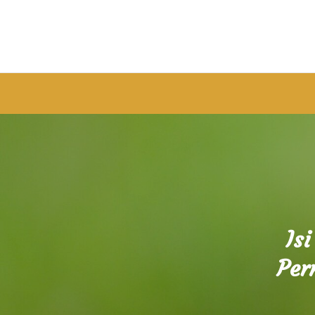
Skip
to
content
Is
Per