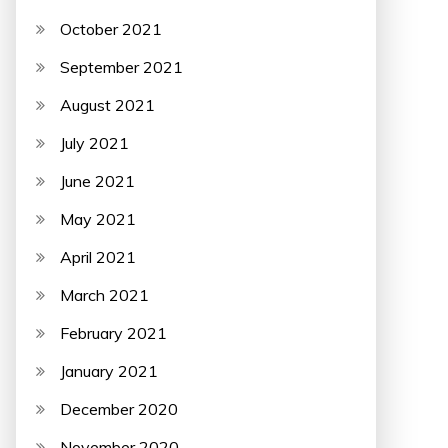
October 2021
September 2021
August 2021
July 2021
June 2021
May 2021
April 2021
March 2021
February 2021
January 2021
December 2020
November 2020