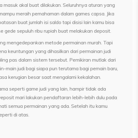
masuk akal buat dilakukan. Seluruhnya aturan yang
in mampu meraih pemahaman dalam games capsa. Jika
asan buat jumlah isi saldo tapi disisi lain kamu bisa
gede sepuluh ribu rupiah buat melakukan deposit.
 yang mengedepankan metode permainan murah. Tapi
na keuntungan yang dihasilkan dari permainan judi
ling pas dalam sistem tersebut. Pemikiran mutlak dari
n-main judi bagi siapa pun terutama bagi pemain baru,
asa kerugian besar saat mengalami kekalahan.
a seperti game judi yang lain, hampir tidak ada
osit mari lakukan pendaftaran lebih-lebih dulu pada
ati semua permainan yang ada. Setelah itu kamu
perti di atas.