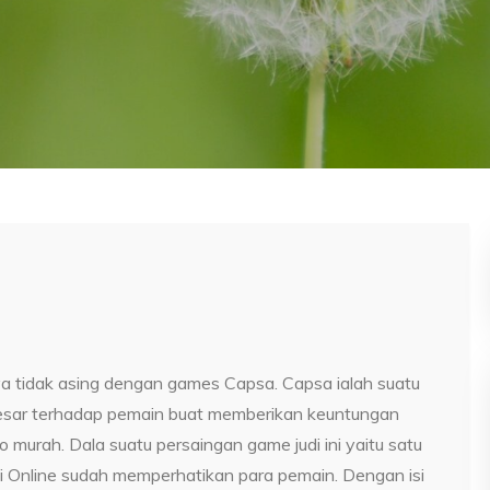
a tidak asing dengan games Capsa. Capsa ialah suatu
esar terhadap pemain buat memberikan keuntungan
 murah. Dala suatu persaingan game judi ini yaitu satu
udi Online sudah memperhatikan para pemain. Dengan isi