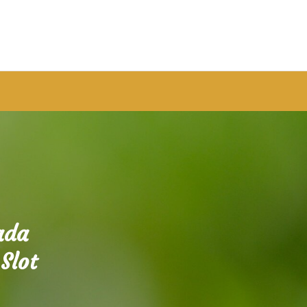
ada
Slot