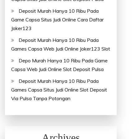
Deposit Murah Hanya 10 Ribu Pada
Game Capsa Situs Judi Online Cara Daftar
Joker123
Deposit Murah Hanya 10 Ribu Pada
Games Capsa Web Judi Online Joker123 Slot
Depo Murah Hanya 10 Ribu Pada Game
Capsa Web Judi Online Slot Deposit Pulsa
Deposit Murah Hanya 10 Ribu Pada
Games Capsa Situs Judi Online Slot Deposit
Via Pulsa Tanpa Potongan
Archives